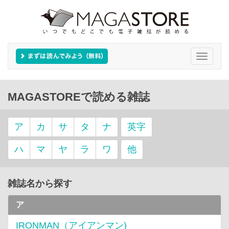
Toggle
navigati
MAGASTOREで読める雑誌
ア
カ
サ
タ
ナ
英字
ハ
マ
ヤ
ラ
ワ
他
雑誌名から探す
ア
IRONMAN（アイアンマン)