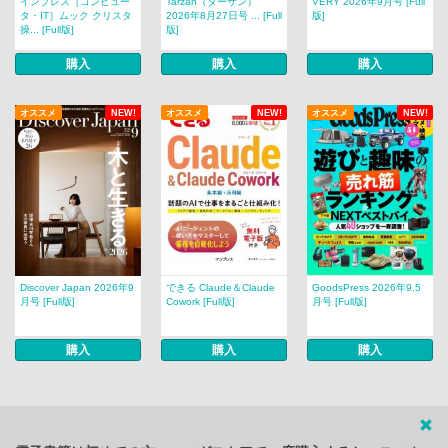
インプレス［コンピュー
Tarzan（ターザン）
VERY 2026年9月号 [Full
タ・IT］ムック クリスタ
2026年8月27日号 ... [Full
版]
操... [Full版]
版]
購入
購入
購入
オススメ
NEW!
オススメ
NEW!
オススメ
NEW!
Discover Japan 2026年9
できる Claude＆Claude
GoodsPress 2026年9.5
月号 [Full版]
Cowork [Full版]
月号 [Full版]
購入
購入
購入