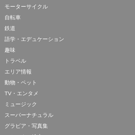
モーターサイクル
自転車
鉄道
語学・エデュケーション
趣味
トラベル
エリア情報
動物・ペット
TV・エンタメ
ミュージック
スーパーナチュラル
グラビア・写真集