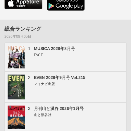
総合ランキング
2026年08月05日
1
MUSICA 2026年8月号
FACT
2
EVEN 2026年9月号 Vol.215
マイナビ出版
3
月刊山と溪谷 2026年1月号
山と溪谷社