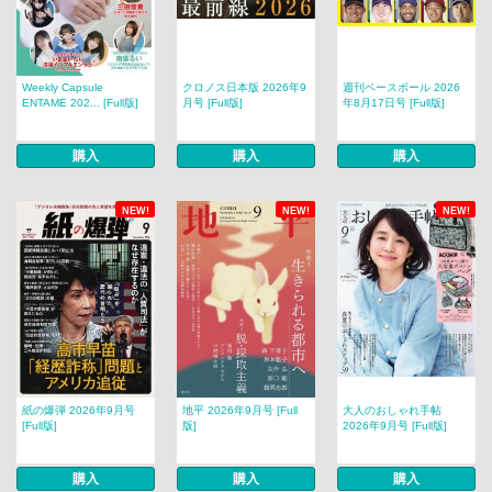
Weekly Capsule
クロノス日本版 2026年9
週刊ベースボール 2026
ENTAME 202... [Full版]
月号 [Full版]
年8月17日号 [Full版]
購入
購入
購入
NEW!
NEW!
NEW!
紙の爆弾 2026年9月号
地平 2026年9月号 [Full
大人のおしゃれ手帖
[Full版]
版]
2026年9月号 [Full版]
購入
購入
購入