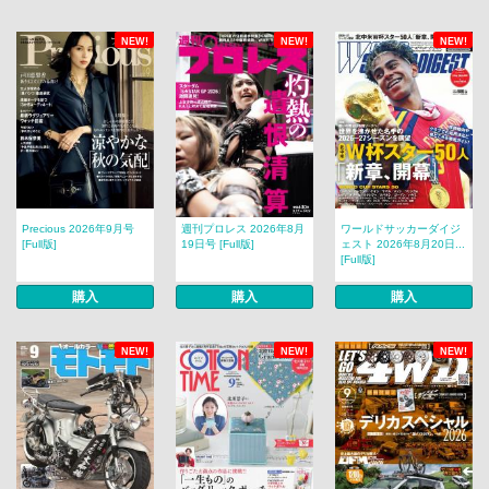
NEW!
NEW!
NEW!
Precious 2026年9月号
週刊プロレス 2026年8月
ワールドサッカーダイジ
[Full版]
19日号 [Full版]
ェスト 2026年8月20日...
[Full版]
購入
購入
購入
NEW!
NEW!
NEW!