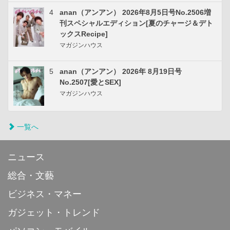
4
anan（アンアン） 2026年8月5日号No.2506増
刊スペシャルエディション[夏のチャージ＆デト
ックスRecipe]
マガジンハウス
5
anan（アンアン） 2026年 8月19日号
No.2507[愛とSEX]
マガジンハウス
一覧へ
ニュース
総合・文藝
ビジネス・マネー
ガジェット・トレンド