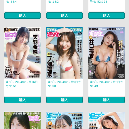
No.3＆4
No.1＆2
号No.52＆53
購入
購入
購入
週プレ 2024年12月16日
週プレ 2024年12月9日号
週プレ 2024年12月2日号
号No.51
No.50
No.49
購入
購入
購入