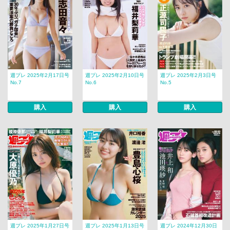
週プレ 2025年2月17日号
週プレ 2025年2月10日号
週プレ 2025年2月3日号
No.7
No.6
No.5
購入
購入
購入
週プレ 2025年1月27日号
週プレ 2025年1月13日号
週プレ 2024年12月30日