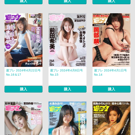
購入
購入
購入
週プレ 2024年4月22日号
週プレ 2024年4月8日号
週プレ 2024年4月1日号
No.16＆17
No.15
No.14
購入
購入
購入