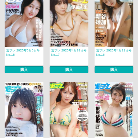
週プレ 2025年5月5日号
週プレ 2025年4月28日号
週プレ 2025年4月21日号
No.18
No.17
No.16
購入
購入
購入