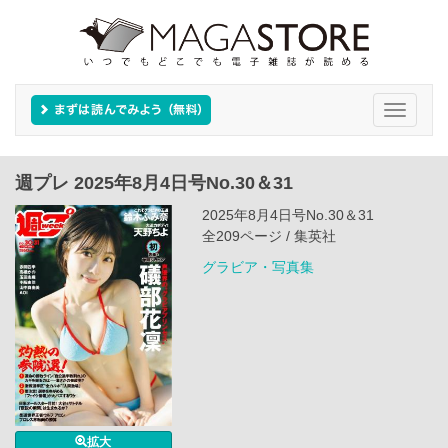
Toggle
navigati
週プレ 2025年8月4日号No.30＆31
2025年8月4日号No.30＆31
全209ページ / 集英社
グラビア・写真集
拡大