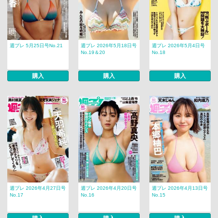
週プレ 5月25日号No.21
週プレ 2026年5月18日号
週プレ 2026年5月4日号
No.19＆20
No.18
購入
購入
購入
週プレ 2026年4月27日号
週プレ 2026年4月20日号
週プレ 2026年4月13日号
No.17
No.16
No.15