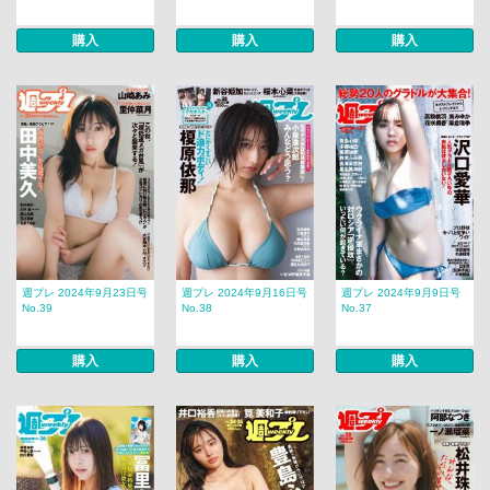
購入
購入
購入
週プレ 2024年9月23日号
週プレ 2024年9月16日号
週プレ 2024年9月9日号
No.39
No.38
No.37
購入
購入
購入