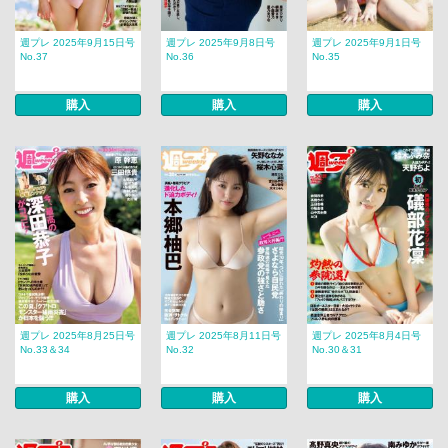
週プレ 2025年9月15日号
週プレ 2025年9月8日号
週プレ 2025年9月1日号
No.37
No.36
No.35
購入
購入
購入
週プレ 2025年8月25日号
週プレ 2025年8月11日号
週プレ 2025年8月4日号
No.33＆34
No.32
No.30＆31
購入
購入
購入