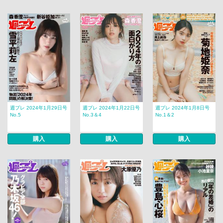
週プレ 2024年1月29日号
週プレ 2024年1月22日号
週プレ 2024年1月8日号
No.5
No.3＆4
No.1＆2
購入
購入
購入