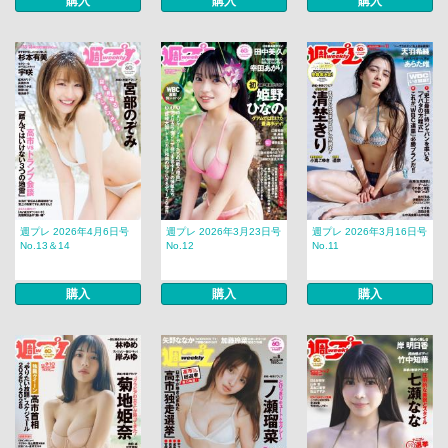
購入
購入
購入
週プレ 2026年4月6日号
週プレ 2026年3月23日号
週プレ 2026年3月16日号
No.13＆14
No.12
No.11
購入
購入
購入