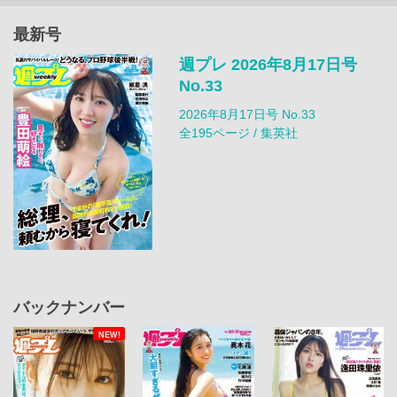
最新号
週プレ 2026年8月17日号
No.33
2026年8月17日号 No.33
全195ページ / 集英社
バックナンバー
NEW!