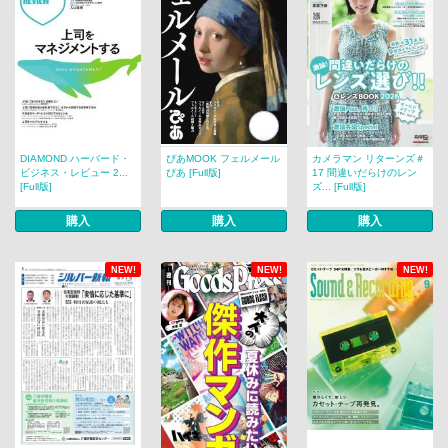
DIAMOND ハーバード・
ぴあMOOK フェルメール
カメラマン リターンズ＃
ビジネス・レビュー 2...
ぴあ [Full版]
17 間違いだらけのレン
[Full版]
ズ... [Full版]
購入
購入
購入
NEW!
NEW!
NEW!