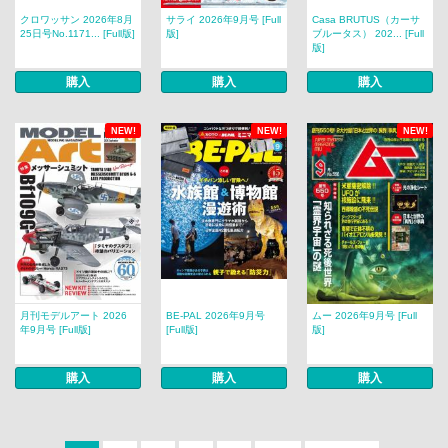
クロワッサン 2026年8月
サライ 2026年9月号 [Full
Casa BRUTUS（カーサ
25日号No.1171... [Full版]
版]
ブルータス） 202... [Full
版]
購入
購入
購入
NEW!
NEW!
NEW!
月刊モデルアート 2026
BE-PAL 2026年9月号
ムー 2026年9月号 [Full
年9月号 [Full版]
[Full版]
版]
購入
購入
購入