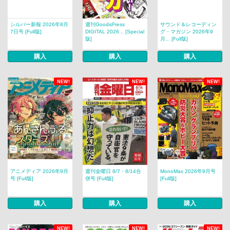
シルバー新報 2026年8月
週刊GoodsPress
サウンド＆レコーディン
7日号 [Full版]
DIGITAL 2026... [Special
グ・マガジン 2026年9
版]
月... [Full版]
購入
購入
購入
NEW!
NEW!
NEW!
アニメディア 2026年9月
週刊金曜日 8/7・8/14合
MonoMax 2026年9月号
号 [Full版]
併号 [Full版]
[Full版]
購入
購入
購入
NEW!
NEW!
NEW!