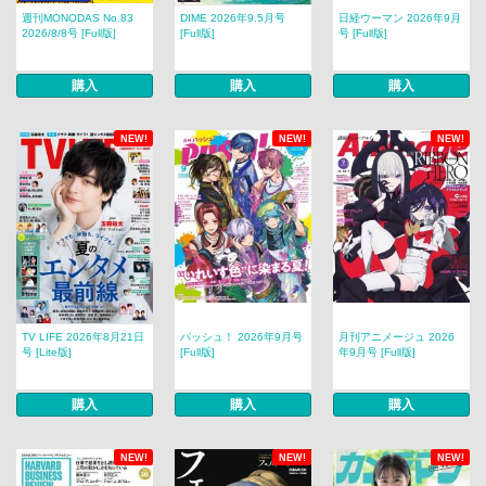
週刊MONODAS No.83
DIME 2026年9.5月号
日経ウーマン 2026年9月
2026/8/8号 [Full版]
[Full版]
号 [Full版]
購入
購入
購入
NEW!
NEW!
NEW!
TV LIFE 2026年8月21日
パッシュ！ 2026年9月号
月刊アニメージュ 2026
号 [Lite版]
[Full版]
年9月号 [Full版]
購入
購入
購入
NEW!
NEW!
NEW!