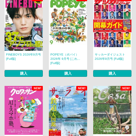
FINEBOYS 2026年9月号
POPEYE（ポパイ）
サッカーダイジェスト
[Full版]
2026年 9月号 [これ...
2026年9月号 [Full版]
[Full版]
購入
購入
購入
NEW!
NEW!
NEW!