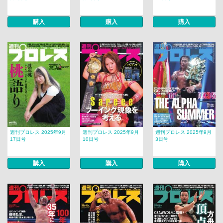
購入
購入
購入
週刊プロレス 2025年9月
週刊プロレス 2025年9月
週刊プロレス 2025年9月
17日号
10日号
3日号
購入
購入
購入