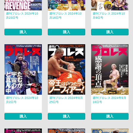
週刊プロレス 2024年10
週刊プロレス 2024年10
週刊プロレス 2024年10
月23日号
月16日号
月9日号
購入
購入
購入
週刊プロレス 2024年10
週刊プロレス 2024年9月
週刊プロレス 2024年9月
月2日号
25日号
18日号
購入
購入
購入