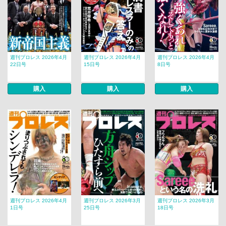
週刊プロレス 2026年4月
週刊プロレス 2026年4月
週刊プロレス 2026年4月
22日号
15日号
8日号
購入
購入
購入
週刊プロレス 2026年4月
週刊プロレス 2026年3月
週刊プロレス 2026年3月
1日号
25日号
18日号