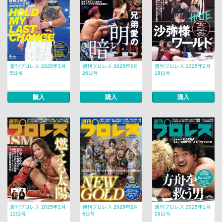
週刊プロレス 2025年3月
週刊プロレス 2025年2月
週刊プロレス 2025年2月
5日号
26日号
19日号
購入
購入
購入
週刊プロレス 2025年2月
週刊プロレス 2025年2月
週刊プロレス 2025年1月
12日号
5日号
29日号