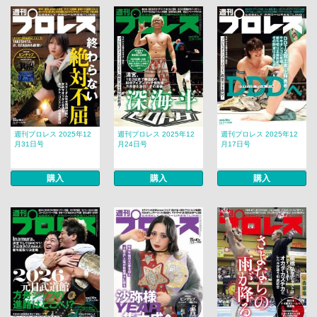
週刊プロレス 2025年12
週刊プロレス 2025年12
週刊プロレス 2025年12
月31日号
月24日号
月17日号
購入
購入
購入