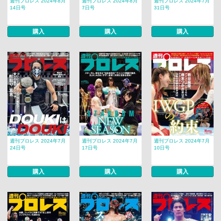
週刊プロレス 2024年8月
週刊プロレス 2024年8月
週刊プロレス 2024年7月
14日号
7日号
31日号
購入
購入
購入
週刊プロレス 2024年7月
週刊プロレス 2024年7月
週刊プロレス 2024年7月
24日号
17日号
10日号
購入
購入
購入