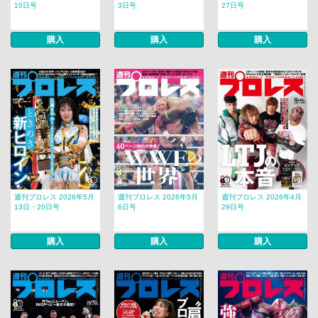
10日号
3日号
27日号
購入
購入
購入
週刊プロレス 2026年5月
週刊プロレス 2026年5月
週刊プロレス 2026年4月
13日・20日号
6日号
29日号
購入
購入
購入