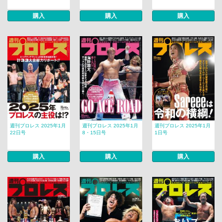
購入
購入
購入
週刊プロレス 2025年1月
週刊プロレス 2025年1月
週刊プロレス 2025年1月
22日号
8・15日号
1日号
購入
購入
購入