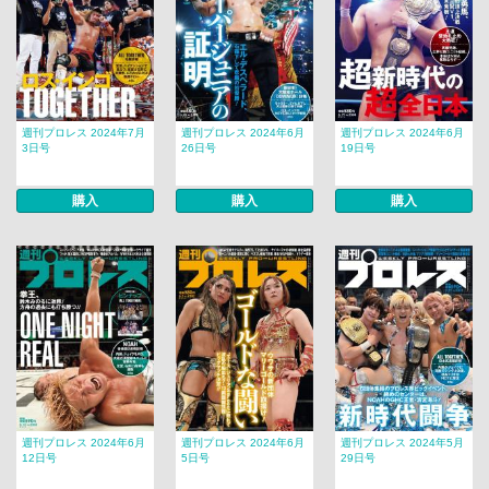
週刊プロレス 2024年7月
週刊プロレス 2024年6月
週刊プロレス 2024年6月
3日号
26日号
19日号
購入
購入
購入
週刊プロレス 2024年6月
週刊プロレス 2024年6月
週刊プロレス 2024年5月
12日号
5日号
29日号