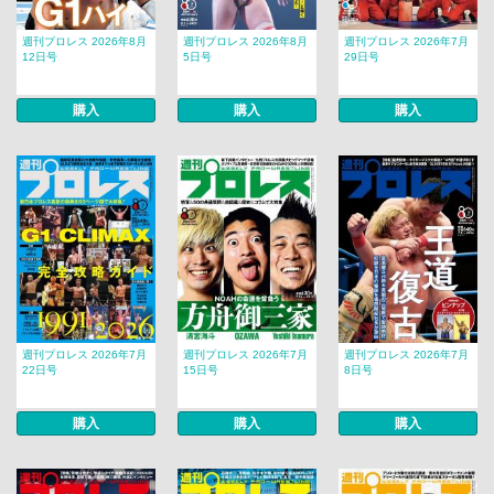
週刊プロレス 2026年8月
週刊プロレス 2026年8月
週刊プロレス 2026年7月
12日号
5日号
29日号
購入
購入
購入
週刊プロレス 2026年7月
週刊プロレス 2026年7月
週刊プロレス 2026年7月
22日号
15日号
8日号
購入
購入
購入