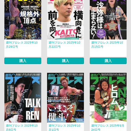
週刊プロレス 2025年10
週刊プロレス 2025年10
週刊プロレス 2025年10
月29日号
月22日号
月15日号
購入
購入
購入
週刊プロレス 2025年10
週刊プロレス 2025年10
週刊プロレス 2025年9月
月8日号
月1日号
24日号