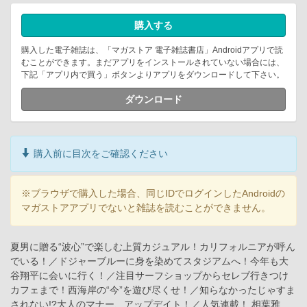
購入する
購入した電子雑誌は、「マガストア 電子雑誌書店」Androidアプリで読
むことができます。まだアプリをインストールされていない場合には、
下記「アプリ内で買う」ボタンよりアプリをダウンロードして下さい。
ダウンロード
購入前に目次をご確認ください
※ブラウザで購入した場合、同じIDでログインしたAndroidの
マガストアアプリでないと雑誌を読むことができません。
夏男に贈る“波心”で楽しむ上質カジュアル！カリフォルニアが呼ん
でいる！／ドジャーブルーに身を染めてスタジアムへ！今年も大
谷翔平に会いに行く！／注目サーフショップからセレブ行きつけ
カフェまで！西海岸の“今”を遊び尽くせ！／知らなかったじゃすま
されない!?大人のマナー、アップデイト！／人気連載！ 相葉雅