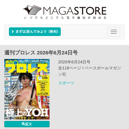
Toggle
navigati
週刊プロレス 2026年6月24日号
2026年6月24日号
全118ページ / ベースボールマガジ
ン社
スポーツ
拡大