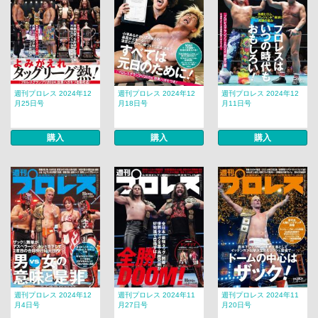
週刊プロレス 2024年12
週刊プロレス 2024年12
週刊プロレス 2024年12
月25日号
月18日号
月11日号
購入
購入
購入
週刊プロレス 2024年12
週刊プロレス 2024年11
週刊プロレス 2024年11
月4日号
月27日号
月20日号