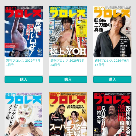
週刊プロレス 2026年7月
週刊プロレス 2026年6月
週刊プロレス 2026年6月
1日号
24日号
17日号
購入
購入
購入