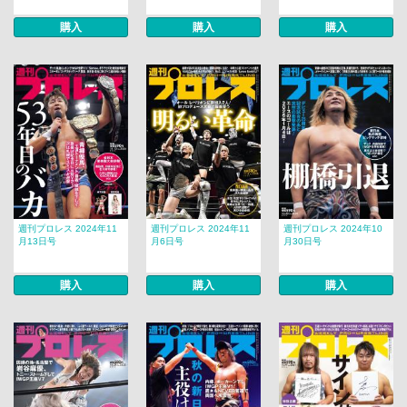
購入
購入
購入
週刊プロレス 2024年11
週刊プロレス 2024年11
週刊プロレス 2024年10
月13日号
月6日号
月30日号
購入
購入
購入