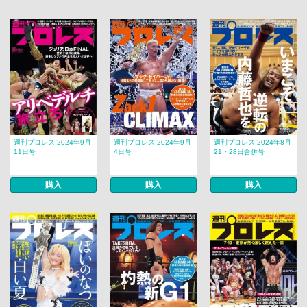
週刊プロレス 2024年9月
週刊プロレス 2024年9月
週刊プロレス 2024年8月
11日号
4日号
21・28日合併号
購入
購入
購入