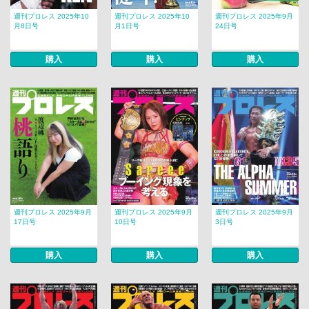
週刊プロレス 2025年10
週刊プロレス 2025年10
週刊プロレス 2025年9月
月8日号
月1日号
24日号
購入
購入
購入
週刊プロレス 2025年9月
週刊プロレス 2025年9月
週刊プロレス 2025年9月
17日号
10日号
3日号
購入
購入
購入