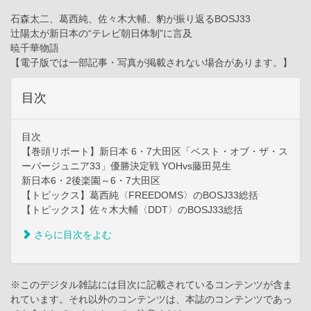
石森太二、葛西純、佐々木大輔、豹が振り返るBOSJ33
辻陽太が新日本の“テレビ朝日体制”に言及
暁千華物語
【電子版では一部記事・写真が掲載されない場合があります。】
目次
目次
【巻頭リポート】新日本 6・7大田区「ベスト・オブ・ザ・ス
ーパージュニア33」優勝決定戦 YOHvs藤田晃生
新日本6・2後楽園～6・7大田区
【トピックス】葛西純〈FREEDOMS〉のBOSJ33総括
【トピックス】佐々木大輔〈DDT〉のBOSJ33総括
さらに目次をよむ
※このデジタル雑誌には目次に記載されているコンテンツが含ま
れています。それ以外のコンテンツは、本誌のコンテンツであっ