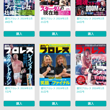
週刊プロレス 2024年2月
週刊プロレス 2024年2月
週刊プロレス 2024年2月
28日号
21日号
14日号
購入
購入
購入
週刊プロレス 2024年2月
週刊プロレス 2024年1月
週刊プロレス 2024年1月
7日号
31日号
24日号
購入
購入
購入