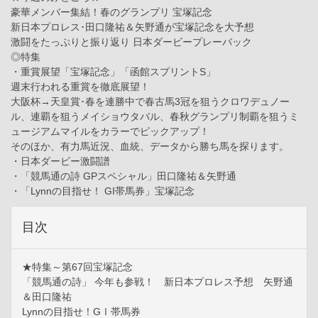
豪華メンバー集結！春のグランプリ 宝塚記念
新日本プロレス･田口隆祐＆矢野通が宝塚記念を大予想
激闘をたっぷりと振り返り 日本ダービープレーバック
◎特集
・重賞展望「宝塚記念」「函館スプリントS」
週末行われる重賞を徹底展望！
大阪杯→天皇賞･春を連勝中で春古馬3冠を狙うクロワデュノー
ル、連覇を狙うメイショウタバル、春秋グランプリ制覇を狙うミ
ュージアムマイルをカラーでピックアップ！
そのほか、有力馬近況、血統、データから勝ち馬を探ります。
・日本ダービー激闘譜
・「競馬通の詩 GPスペシャル」田口隆祐＆矢野通
・「Lynnの目指せ！ GI帯馬券」宝塚記念
目次
★特集～第67回宝塚記念
「競馬通の詩」 今年も参戦！ 新日本プロレス予想 矢野通
＆田口隆祐
Lynnの目指せ！GⅠ帯馬券