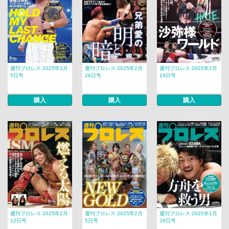
週刊プロレス 2025年3月
週刊プロレス 2025年2月
週刊プロレス 2025年2月
5日号
26日号
19日号
購入
購入
購入
週刊プロレス 2025年2月
週刊プロレス 2025年2月
週刊プロレス 2025年1月
12日号
5日号
29日号