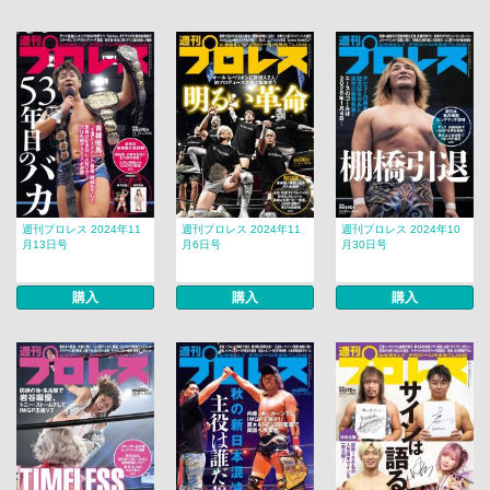
週刊プロレス 2024年11
週刊プロレス 2024年11
週刊プロレス 2024年10
月13日号
月6日号
月30日号
購入
購入
購入