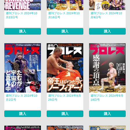
週刊プロレス 2024年10
週刊プロレス 2024年10
週刊プロレス 2024年10
月23日号
月16日号
月9日号
購入
購入
購入
週刊プロレス 2024年10
週刊プロレス 2024年9月
週刊プロレス 2024年9月
月2日号
25日号
18日号
購入
購入
購入