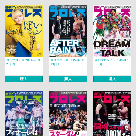
週刊プロレス 2024年3月
週刊プロレス 2024年3月
週刊プロレス 2024年3月
20日号
13日号
6日号
購入
購入
購入