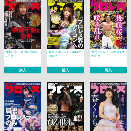
週刊プロレス 2025年5月
週刊プロレス 2025年4月
週刊プロレス 2025年4月
7日号
30日号
23日号
購入
購入
購入