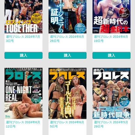
週刊プロレス 2024年7月
週刊プロレス 2024年6月
週刊プロレス 2024年6月
3日号
26日号
19日号
購入
購入
購入
週刊プロレス 2024年6月
週刊プロレス 2024年6月
週刊プロレス 2024年5月
12日号
5日号
29日号