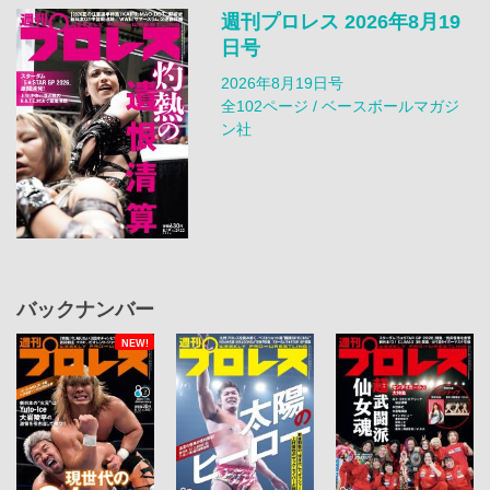
週刊プロレス 2026年8月19
日号
2026年8月19日号
全102ページ / ベースボールマガジ
ン社
バックナンバー
NEW!