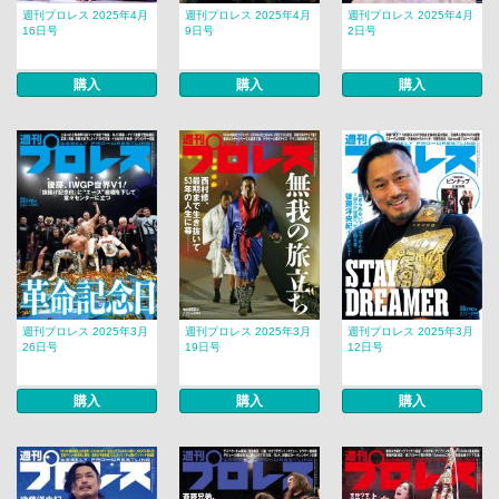
週刊プロレス 2025年4月
週刊プロレス 2025年4月
週刊プロレス 2025年4月
16日号
9日号
2日号
購入
購入
購入
週刊プロレス 2025年3月
週刊プロレス 2025年3月
週刊プロレス 2025年3月
26日号
19日号
12日号
購入
購入
購入