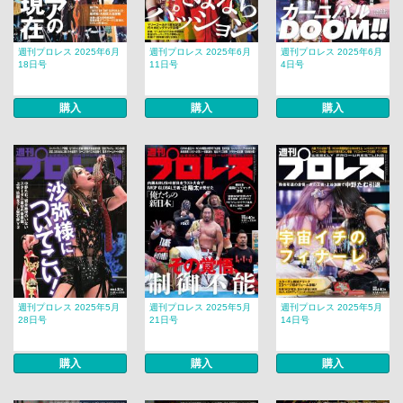
週刊プロレス 2025年6月
週刊プロレス 2025年6月
週刊プロレス 2025年6月
18日号
11日号
4日号
購入
購入
購入
週刊プロレス 2025年5月
週刊プロレス 2025年5月
週刊プロレス 2025年5月
28日号
21日号
14日号
購入
購入
購入