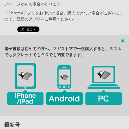
いページがある場合があります。
※Chromeアプリをお使いの場合、購入できない場合がございます
ので、最新のアプリをご利用ください。
電子書籍は初めての方へ。マガストアで一度購入すると、スマホ
でもタブレットでもＰＣでも閲覧できます。
最新号