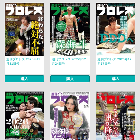
週刊プロレス 2025年12
週刊プロレス 2025年12
週刊プロレス 2025年12
月31日号
月24日号
月17日号
購入
購入
購入