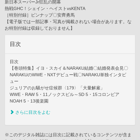
新日本スーパーJr狂乱の開幕
熱戦GHC！シェイン・ヘイストvsKENTA
［特別付録］ピンナップ〇安齊勇馬
【電子版では一部記事・写真が掲載されない場合があります。な
お特別付録は収録しておりません】
目次
目次
【巻頭特集】イヨ・スカイ＆NARAKU結婚〇結婚発表会見〇
NARAKUのWWE・NXTデビュー戦〇NARAKU単独インタビ
ュー
ジュリアのお騒がせ症候群〈179〉「大量解雇」
WWE・RAW 5・11ノックスビル～SD 5・15コロンビア
NOAH 5・13後楽園
さらに目次をよむ
※このデジタル雑誌には目次に記載されているコンテンツが含ま