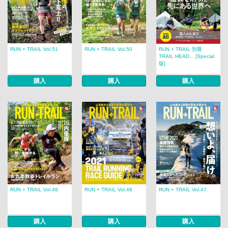
RUN + TRAIL Vol.51
RUN + TRAIL Vol.50
RUN + TRAIL 別冊
TRAIL HEAD... [Special
版]
購入
購入
購入
RUN + TRAIL Vol.49
RUN + TRAIL Vol.48
RUN + TRAIL Vol.47
購入
購入
購入