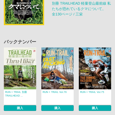
別冊 TRAILHEAD 軽量登山最前線 私
たちが恐れているクマについて。
全130ページ / 三栄
バックナンバー
RUN + TRAIL 別冊
RUN + TRAIL Vol.76
RUN + TRAIL Vol.75
TRAILHEAD ...
購入
購入
購入