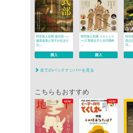
時空旅人別冊 紫式部 ──
時空旅人別冊 ベストシリ
時空
藤原道長と彰子が生きた
ーズ 聖徳太子と古代飛鳥
昔ば
心...
...
日...
購入
購入
全てのバックナンバーを見る
こちらもおすすめ
NEW!
NEW!