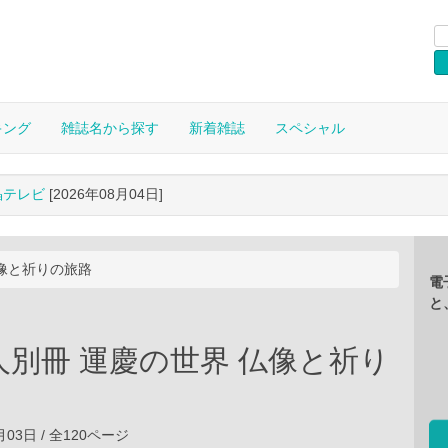
キング
雑誌名から探す
新着雑誌
スペシャル
晶テレビ
[2026年08月04日]
仏像と祈りの旅路
電
と
人別冊 運慶の世界 仏像と祈り
9月03日 / 全120ページ