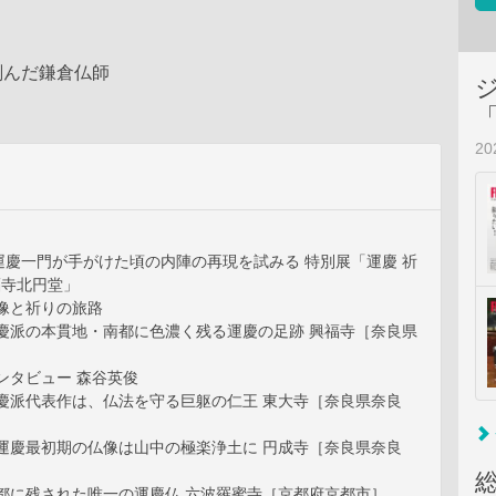
刻んだ鎌倉仏師
2
運慶一門が手がけた頃の内陣の再現を試みる 特別展「運慶 祈
福寺北円堂」
像と祈りの旅路
 慶派の本貫地・南都に色濃く残る運慶の足跡 興福寺［奈良県
ンタビュー 森谷英俊
 慶派代表作は、仏法を守る巨躯の仁王 東大寺［奈良県奈良
 運慶最初期の仏像は山中の極楽浄土に 円成寺［奈良県奈良
 都に残された唯一の運慶仏 六波羅蜜寺［京都府京都市］