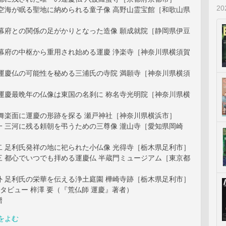
2
 空海が眠る聖地に納められる童子像 高野山霊宝館［和歌山県
 幕府との関係の足がかりとなった造像 願成就院［静岡県伊豆
 幕府の中枢から重用され始める運慶 浄楽寺［神奈川県横須賀
 運慶仏の可能性を秘める三浦氏の寺院 満願寺［神奈川県横須
 運慶最晩年の仏像は東国の名刹に 称名寺光明院［神奈川県横
 舞楽面に運慶の形跡を探る 瀬戸神社［神奈川県横浜市］
一 三河に残る頼朝を弔うための三尊像 瀧山寺［愛知県岡崎
二 足利氏発祥の地に祀られた小仏像 光得寺［栃木県足利市］
三 都心でいつでも拝める運慶仏 半蔵門ミュージアム［東京都
外 足利氏の栄華を伝える浄土庭園 樺崎寺跡［栃木県足利市］
インタビュー 梓澤 要（『荒仏師 運慶』著者）
譜
をよむ