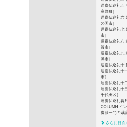
運慶仏巡礼五
高野町］
運慶仏巡礼六
の国市］
運慶仏巡礼七
市］
運慶仏巡礼八
賀市］
運慶仏巡礼九
浜市］
運慶仏巡礼十
運慶仏巡礼十
市］
運慶仏巡礼十
運慶仏巡礼十
千代田区］
運慶仏巡礼番
COLUMN 
慶派一門の系
さらに目次