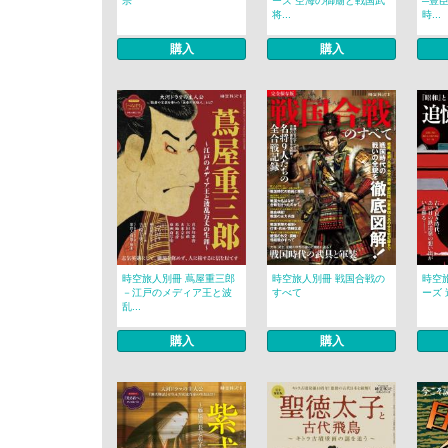
宗
ーズ 空海の御廟と戦国武
─豊
将...
時...
購入
購入
時空旅人別冊 蔦屋重三郎
時空旅人別冊 戦国合戦の
時空
－江戸のメディア王と波
すべて
ーズ 
乱...
購入
購入