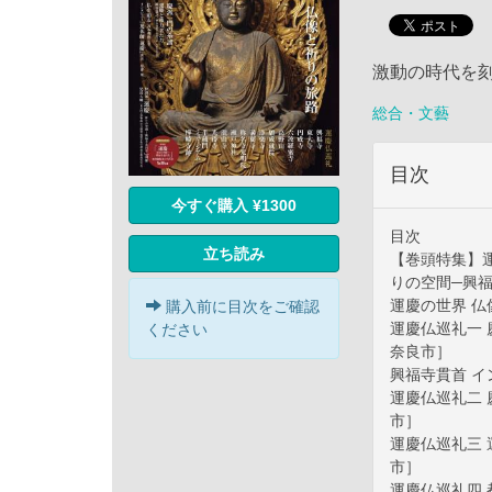
激動の時代を
総合・文藝
目次
今すぐ購入 ¥1300
目次
立ち読み
【巻頭特集】
りの空間─興
運慶の世界 仏
購入前に目次をご確認
運慶仏巡礼一
ください
奈良市］
興福寺貫首 イ
運慶仏巡礼二
市］
運慶仏巡礼三
市］
運慶仏巡礼四