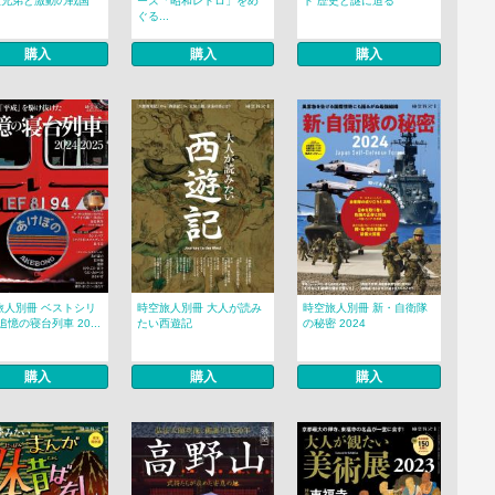
臣兄弟と激動の戦国
ーズ「昭和レトロ」をめ
ト 歴史と謎に迫る
ぐる...
購入
購入
購入
旅人別冊 ベストシリ
時空旅人別冊 大人が読み
時空旅人別冊 新・自衛隊
追憶の寝台列車 20...
たい西遊記
の秘密 2024
購入
購入
購入