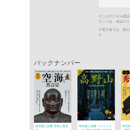
※このデジタル雑誌
テンツは、本誌のコ
※電子版では、紙の
す。
バックナンバー
時空旅人別冊 空海と真言
時空旅人別冊 ベストシリ
時空