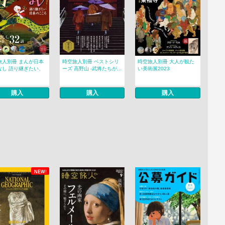
旅人別冊 まんが日本
時空旅人別冊 ベストシリ
時空旅人別冊 大人が観た
なし 語り継ぎたい、
ーズ 高野山 -武将たちが...
い美術展2023
購入
購入
購入
NEW!