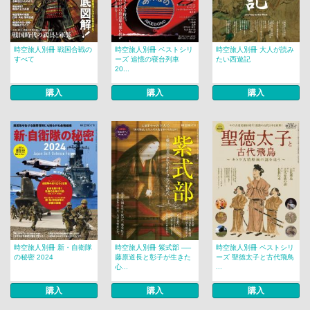
時空旅人別冊 戦国合戦の
時空旅人別冊 ベストシリ
時空旅人別冊 大人が読み
すべて
ーズ 追憶の寝台列車
たい西遊記
20...
購入
購入
購入
時空旅人別冊 新・自衛隊
時空旅人別冊 紫式部 ──
時空旅人別冊 ベストシリ
の秘密 2024
藤原道長と彰子が生きた
ーズ 聖徳太子と古代飛鳥
心...
...
購入
購入
購入