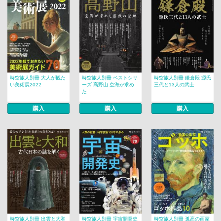
時空旅人別冊 大人が観た
時空旅人別冊 ベストシリ
時空旅人別冊 鎌倉殿 源氏
い美術展2022
ーズ 高野山 空海が求め
三代と13人の武士
た...
購入
購入
購入
時空旅人別冊 出雲と大和
時空旅人別冊 宇宙開発史
時空旅人別冊 孤高の画家