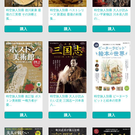
時空旅人別冊 徳川家康 最
時空旅人別冊 ベストシリ
時空旅人別冊 大人が読み
後の三英傑 その決断と
ーズ 新選組 最後の剣客
たい平家物語 川本喜八郎
孤...
集...
の...
購入
購入
購入
時空旅人別冊 改訂版 ボス
時空旅人別冊 大人が読み
時空旅人別冊 ピーターラ
トン美術館 ー権力者が
たい正史 三国志ー川本喜
ビットと絵本の世界
愛...
八...
購入
購入
購入