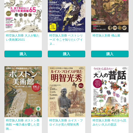
時空旅人別冊 大人が観た
時空旅人別冊 ベストシリ
時空旅人別冊 桃山展
い美術展2021
ーズ 今こそ知りたいアイ
ヌ...
購入
購入
購入
時空旅人別冊 ボストン美
時空旅人別冊 ルイス・フ
時空旅人別冊 今だから読
術館 ー権力者が愛した芸
ロイスが見た明智光秀
みたい大人の昔話
術...