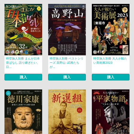
時空旅人別冊 まんが日本
時空旅人別冊 ベストシリ
時空旅人別冊 大人が観た
昔ばなし 語り継ぎたい、
ーズ 高野山 -武将たち
い美術展2023
日...
が...
購入
購入
購入