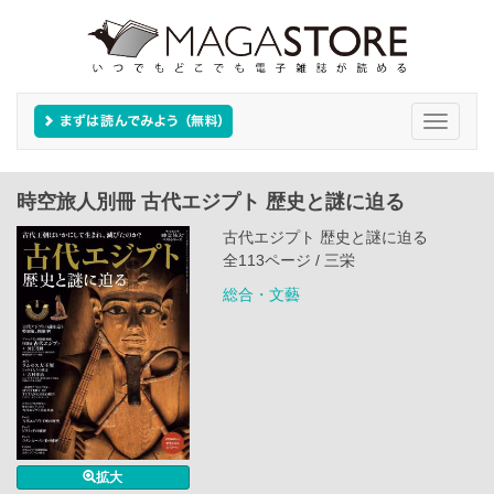
Toggle
navigati
時空旅人別冊 古代エジプト 歴史と謎に迫る
古代エジプト 歴史と謎に迫る
全113ページ / 三栄
総合・文藝
拡大