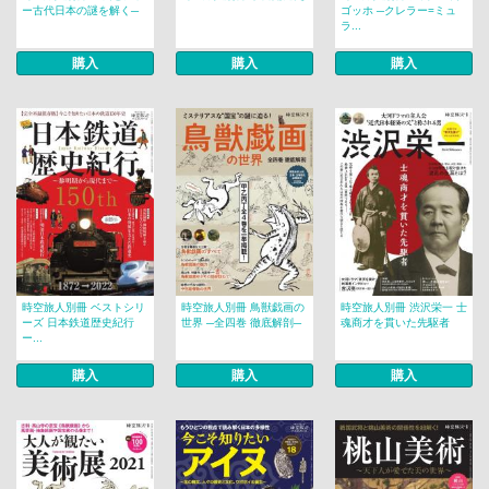
ー古代日本の謎を解く─
ゴッホ ─クレラー=ミュ
ラ...
購入
購入
購入
時空旅人別冊 ベストシリ
時空旅人別冊 鳥獣戯画の
時空旅人別冊 渋沢栄一 士
ーズ 日本鉄道歴史紀行
世界 ─全四巻 徹底解剖─
魂商才を貫いた先駆者
ー...
購入
購入
購入