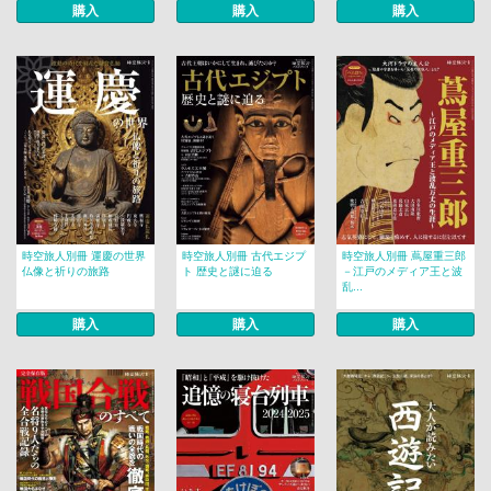
購入
購入
購入
時空旅人別冊 運慶の世界
時空旅人別冊 古代エジプ
時空旅人別冊 蔦屋重三郎
仏像と祈りの旅路
ト 歴史と謎に迫る
－江戸のメディア王と波
乱...
購入
購入
購入