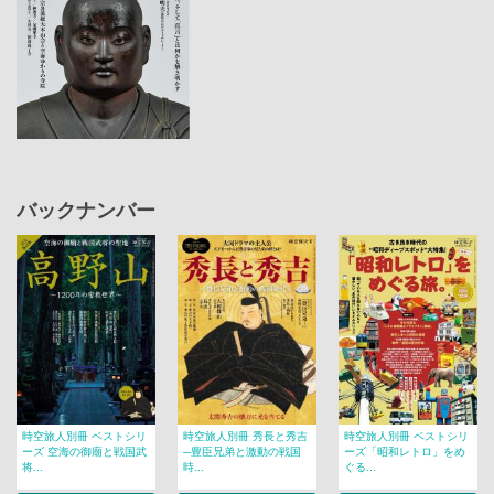
バックナンバー
時空旅人別冊 ベストシリ
時空旅人別冊 秀長と秀吉
時空旅人別冊 ベストシリ
ーズ 空海の御廟と戦国武
─豊臣兄弟と激動の戦国
ーズ「昭和レトロ」をめ
将...
時...
ぐる...