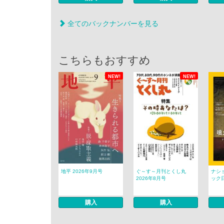
全てのバックナンバーを見る
こちらもおすすめ
NEW!
NEW!
地平 2026年9月号
ぐ～す～月刊とくし丸
ナシ
2026年8月号
ック日
購入
購入