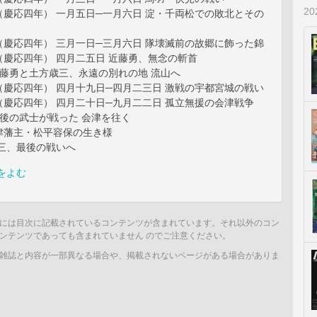
2
慶応四年） 一月五日─一月六日 淀・千両松での敗北とその
慶応四年） 三月一日─三月六日 隊壊滅前の故郷に飾った錦
慶応四年） 四月二五日 近藤勇、無念の斬首
藤勇と土方歳三、永遠の別れの地 流山へ
慶応四年） 四月十九日─四月二三日 激戦の宇都宮城の戦い
慶応四年） 四月二十日─九月二二日 孤立無援の会津戦争
後の武士が戦った 会津を往く
津藩主・松平容保の生き様
歳三、最後の戦いへ
をよむ
には目次に記載されているコンテンツが含まれています。それ以外のコン
ンテンツであっても含まれていません のでご注意ください。
雑誌と内容が一部異なる場合や、掲載されないページがある場合がありま