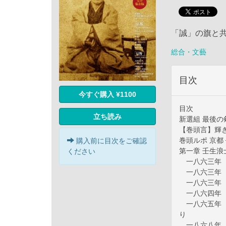
「誠」の旗と
総合・文藝
目次
今すぐ購入 ¥1100
目次
立ち読み
新選組 最後の
【巻頭言】輝
巻頭ルポ 京都
購入前に目次をご確認
第一章 壬生
ください
一八六三年（
一八六三年（
一八六三年（
一八六四年（
一八六五年（
り
一八六八年（