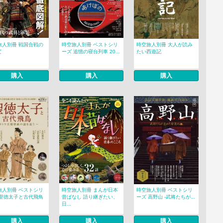
旅人別冊 戦国合戦の
時空旅人別冊 ベストシリ
時空旅人別冊 大人が読み
て
ーズ 追憶の寝台列車 20...
たい西遊記
購入
購入
購入
旅人別冊 ベストシリ
時空旅人別冊 まんが日本
時空旅人別冊 ベストシリ
 聖徳太子と古代飛鳥
昔ばなし 語り継ぎたい、
ーズ 高野山 -武将たちが...
日...
購入
購入
購入