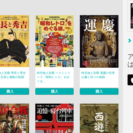
旅人別冊 秀長と秀吉
時空旅人別冊 ベストシリ
時空旅人別冊 運慶の世界
臣兄弟と激動の戦国
ーズ「昭和レトロ」をめ
仏像と祈りの旅路
ぐる...
購入
購入
購入