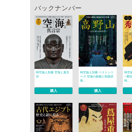
バックナンバー
時空旅人別冊 空海と真言
時空旅人別冊 ベストシリ
時空
宗
ーズ 空海の御廟と戦国武
─豊
将...
時...
購入
購入