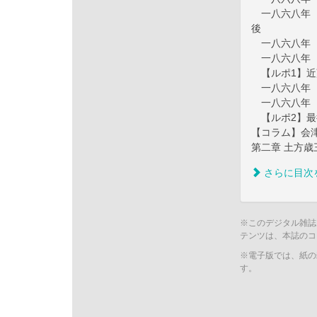
一八六八年（
後
一八六八年（
一八六八年（
【ルポ1】近
一八六八年（
一八六八年（
【ルポ2】最
【コラム】会
第二章 土方
さらに目次
※このデジタル雑誌
テンツは、本誌のコ
※電子版では、紙の
す。