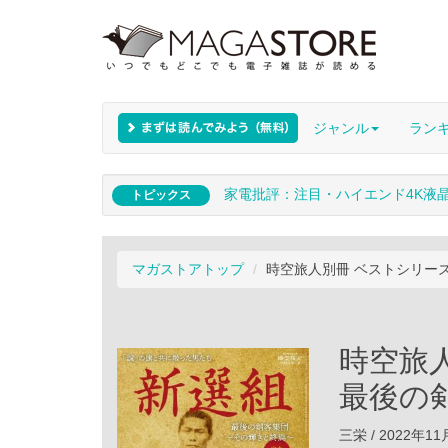
ジャンル
ラン
家電批評：注目・ハイエンド4K液
トピックス
マガストアトップ
時空旅人別冊 ベストシリーズ
時空旅
最後の
三栄 / 2022年1