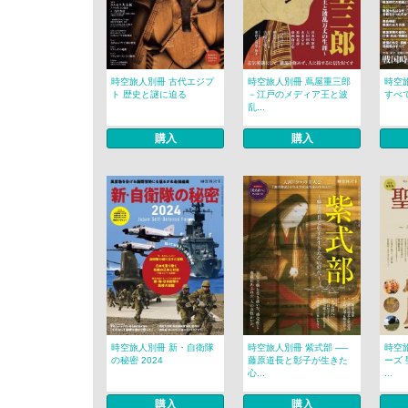
時空旅人別冊 古代エジプ
時空旅人別冊 蔦屋重三郎
時空
ト 歴史と謎に迫る
－江戸のメディア王と波
すべ
乱...
購入
購入
時空旅人別冊 新・自衛隊
時空旅人別冊 紫式部 ──
時空
の秘密 2024
藤原道長と彰子が生きた
ーズ
心...
...
購入
購入