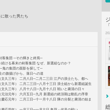
共に散った男たち
2
剣客集団 ─その輝きと終焉─
き続ける幕末の剣客集団 なぜ、新選組なのか？
 ─鬼の集団の面影を探して─
浪士の旗揚げから、落日への道
文久三年） 二月八日─二月二三日 江戸の浪士たち、都へ
文久三年） 二月二三日─八月十三日 浪士組から新選組誕生
文久三年） 八月十八日─九月十八日 戦いと粛清の日々
元治元年） 六月五日─九月 新選組の絶頂期は動乱の序章
慶応元年） 二月三日─十一月十八日 隊の分裂と粛清の始ま
慶応四年） 一月三日─一月六日 鳥羽・伏見の戦い