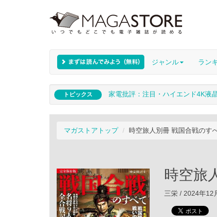
ジャンル
ラン
家電批評：注目・ハイエンド4K液
トピックス
マガストアトップ
時空旅人別冊 戦国合戦のす
時空旅
三栄 / 2024年1