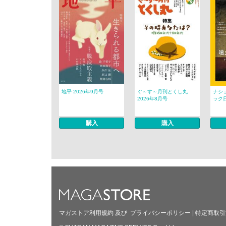
地平 2026年9月号
ぐ～す～月刊とくし丸
ナシ
2026年8月号
ック日
購入
購入
マガストア利用規約
及び
プライバシーポリシー
|
特定商取引