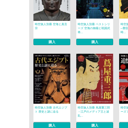
時空旅人別冊 空海と真言
時空旅人別冊 ベストシリ
時空
宗
ーズ 空海の御廟と戦国武
─豊
将...
時...
購入
購入
時空旅人別冊 古代エジプ
時空旅人別冊 蔦屋重三郎
時空
ト 歴史と謎に迫る
－江戸のメディア王と波
ーズ 
乱...
購入
購入