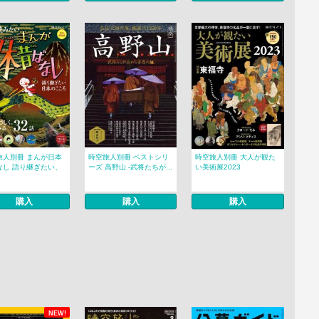
旅人別冊 まんが日本
時空旅人別冊 ベストシリ
時空旅人別冊 大人が観た
なし 語り継ぎたい、
ーズ 高野山 -武将たちが...
い美術展2023
購入
購入
購入
NEW!