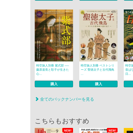
時空旅人別冊 紫式部 ──
時空旅人別冊 ベストシリ
時空
藤原道長と彰子が生きた
ーズ 聖徳太子と古代飛鳥
昔ば
心...
...
日...
購入
購入
全てのバックナンバーを見る
こちらもおすすめ
NEW!
NEW!