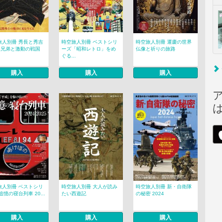
旅人別冊 秀長と秀吉
時空旅人別冊 ベストシリ
時空旅人別冊 運慶の世界
臣兄弟と激動の戦国
ーズ「昭和レトロ」をめ
仏像と祈りの旅路
ぐる...
購入
購入
購入
旅人別冊 ベストシリ
時空旅人別冊 大人が読み
時空旅人別冊 新・自衛隊
追憶の寝台列車 20...
たい西遊記
の秘密 2024
購入
購入
購入