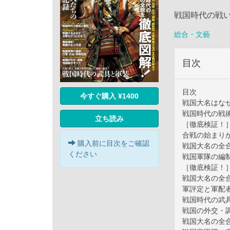
戦国時代の戦い
総合・文藝
目次
目次
今すぐ購入 ¥1400
戦国大名はな
戦国時代の戦
立ち読み
［徹底検証！
合戦の始まり
購入前に目次をご確認
戦国大名の全
ください
戦国軍隊の編
［徹底検証！
戦国大名の全
軍評定と軍配
戦国時代の武
戦国の外交・
戦国大名の全