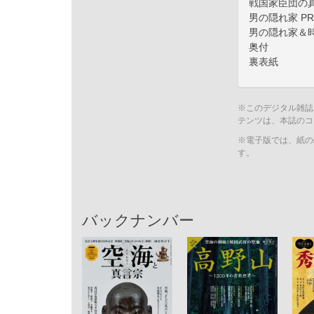
戦国家臣団の
男の隠れ家 PR
男の隠れ家＆
奥付
裏表紙
※このデジタル雑誌
テンツは、本誌のコ
※電子版では、紙の
す。
バックナンバー