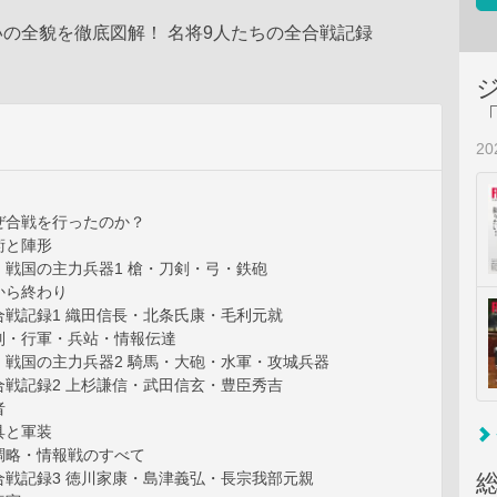
の全貌を徹底図解！ 名将9人たちの全合戦記録
2
ぜ合戦を行ったのか？
術と陣形
］戦国の主力兵器1 槍・刀剣・弓・鉄砲
から終わり
合戦記録1 織田信長・北条氏康・毛利元就
制・行軍・兵站・情報伝達
］戦国の主力兵器2 騎馬・大砲・水軍・攻城兵器
合戦記録2 上杉謙信・武田信玄・豊臣秀吉
者
具と軍装
調略・情報戦のすべて
合戦記録3 徳川家康・島津義弘・長宗我部元親