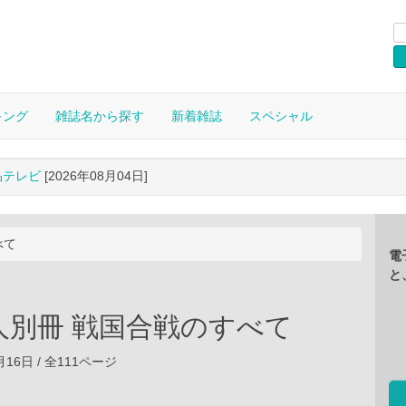
キング
雑誌名から探す
新着雑誌
スペシャル
晶テレビ
[2026年08月04日]
べて
電
と
人別冊 戦国合戦のすべて
2月16日 / 全111ページ