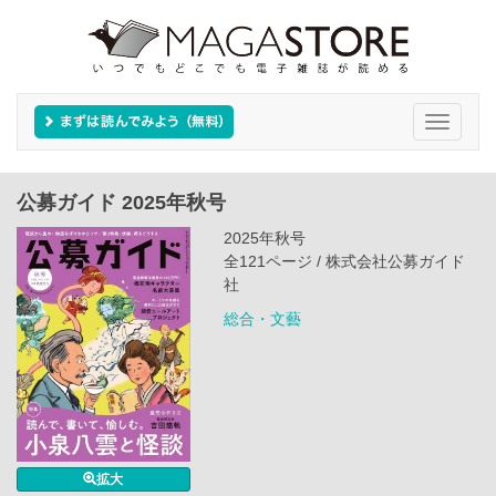
Toggle
navigati
公募ガイド 2025年秋号
2025年秋号
全121ページ / 株式会社公募ガイド
社
総合・文藝
拡大