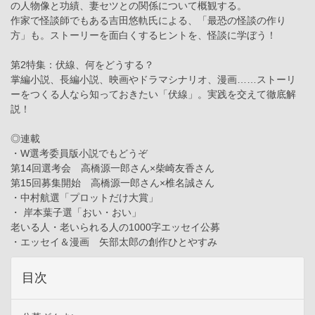
の人物像と功績、妻セツとの関係について概観する。
作家で怪談師でもある吉田悠軌氏による、「最恐の怪談の作り
方」も。ストーリーを面白くするヒントを、怪談に学ぼう！
第2特集：伏線、何をどうする？
掌編小説、長編小説、映画やドラマシナリオ、漫画……ストーリ
ーをつくる人なら知っておきたい「伏線」。実践を交えて徹底解
説！
◎連載
・W選考委員版小説でもどうぞ
第14回選考会 高橋源一郎さん×柴崎友香さん
第15回募集開始 高橋源一郎さん×椎名誠さん
・中村航選「プロットだけ大賞」
・ 岸本葉子選「おい・おい」
老いる人・老いられる人の1000字エッセイ公募
・エッセイ＆漫画 矢部太郎の創作ひとやすみ
目次