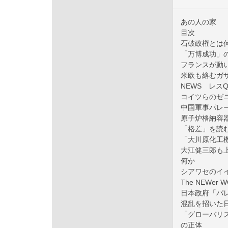
あの人の家
目次
石破政権とは
「万博成功」
フランスが動
米欧も絡むガ
NEWS レス
コイツらのゼ
中国軍事パレ
原子炉格納容
「格差」を読
「大川原化工
大江健三郎も上
何か
シアワセのイ
The NEWer
日本政府「パ
混乱を招いた
「グローバリ
の正体