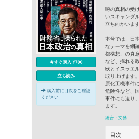
噂の真相の受
いスキャンダ
立ち向かいま
本号では、日
なテーマを網
都構想」の真
など、揺れる
今すぐ購入 ¥700
欧とイスラエ
立ち読み
取り上げます
原化工機事件
購入前に目次をご確認
危険性など、
ください
事件にも迫り
ます。
総合・文藝
目次