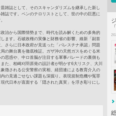
け皿雑誌として、そのスキャンダリズムを継承した新し
ル雑誌です。ペンのテロリストとして、世の中の巨悪に
す。
本政治から国際情勢まで、時代を読み解くための多角的
2
羅します。石破政権の実像と財務省の影響、維新「副首
意、さらに日本政府が見送った「パレスチナ承認」問題
政局の舞台裏を徹底検証。ガザ沖の天然ガスをめぐる米
ルの思惑や、中ロ首脳が注目する軍事パレードの裏側も
。また、柏崎刈羽原発の設計者が明かす6大リスク、大川
に象徴される公安警察の実相、経団連による教育介入の
国内の見過ごせない課題も深掘り。表現規制危機や冤罪
、現代日本が直面する「隠された真実」を浮き彫りにし