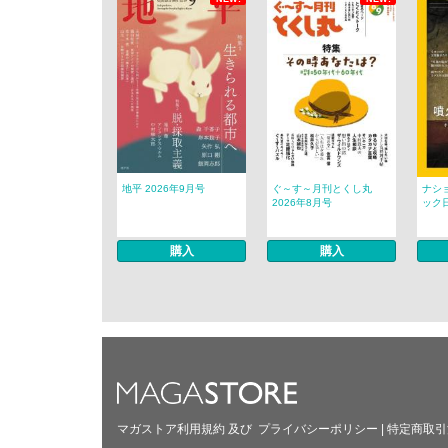
地平 2026年9月号
ぐ～す～月刊とくし丸
ナシ
2026年8月号
ック日
購入
購入
マガストア利用規約
及び
プライバシーポリシー
|
特定商取引