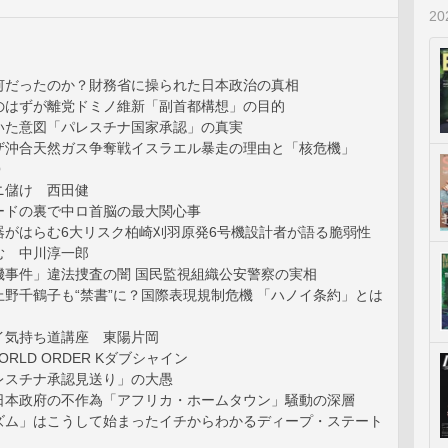
2
何だったのか？財務省に操られた日本政治の真相
のはずが離党ドミノ維新「副首都構想」の目的
いた意図「パレスチナ国家承認」の真実
ザ沖合天然ガス争奪戦イスラエル暴走の理由と「核危機」
Q
ニ儲け 西田健
ードの裏で中ロ首脳の最大関心事
器がはらむ6大リスク柏崎刈羽原発6号機設計者が語る脆弱性
む 中川淳一郎
機事件」違法捜査の闇 国民監視組織公安警察の実相
野千鶴子も“禁書”に？国際表現規制危機 「ハノイ条約」とは
イ気持ち道講座 東陽片岡
 WORLD ORDER Kダブシャイン
レスチナ承認見送り」の大愚
日本政府の不作為「アフリカ・ホームタウン」騒動の深層
ズム」はこうして始まったイチからわかるディープ・ステート