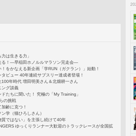
2
る力は生きる力」
走る！―早稲田ホノルルマラソン完走会―
い！をかなえる新企画「学RUN（ガクラン）」始動！
タビュー 40年連続サブスリー達成者登場！
100年時代 増田明美さん＆北畑耕一さん
ニング談義
たちに聞いた！ 究極の「My Training」
からの挑戦
て加齢に克つ！
ソン学（猫ひろしさん）
物質ではない」を主張し続けて40年
LLENGERS ゆっくりランナー大歓迎のトラックレースが全国拡