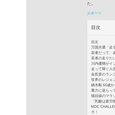
た。
スポーツ
目次
目次
万国共通「走
若者だって、
若者の走りた
川内優輝がイン
走って輝く人生
金哲彦のラン
世界のレジェンド
鏑木毅 55歳
重力に逆らっ
猫目線のマラ
「乳酸は疲労
MDC CHA
大！