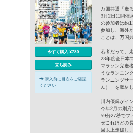
万国共通「走
3月2日に開催
の参加者は約1万
参加し、海外か
ことは、万国
若者だって、
今すぐ購入 ¥780
23年度全日本
立ち読み
マラソン完走
うなランニング
購入前に目次をご確認
ランニングサ
ください
ん）」を取材
川内優輝がイン
今年2月の別府
59分27秒で
ぜこれほどの長
回以上走破し