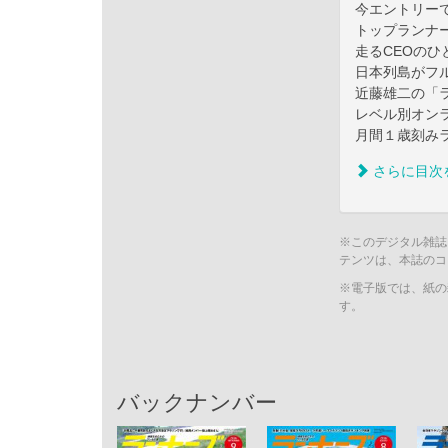
今エントリー
トップランナ
走るCEOの
日本列島がフ
近藤雄二の「
レベル別オン
月間１歳刻み
さらに目次
※このデジタル雑誌
テンツは、本誌のコ
※電子版では、紙の
す。
バックナンバー