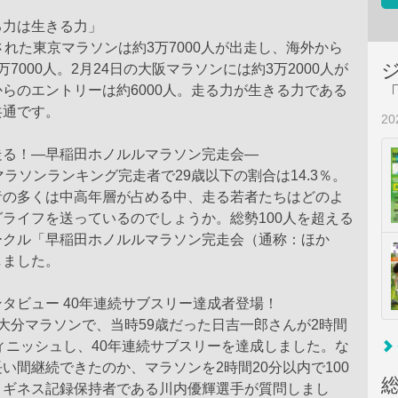
る力は生きる力」
された東京マラソンは約3万7000人が出走し、海外から
7000人。2月24日の大阪マラソンには約3万2000人が
らのエントリーは約6000人。走る力が生きる力である
共通です。
2
走る！―早稲田ホノルルマラソン完走会―
マラソンランキング完走者で29歳以下の割合は14.3％。
者の多くは中高年層が占める中、走る若者たちはどのよ
ライフを送っているのでしょうか。総勢100人を超える
ークル「早稲田ホノルルマラソン完走会（通称：ほか
しました。
タビュー 40年連続サブスリー達成者登場！
大分マラソンで、当時59歳だった日吉一郎さんが2時間
フィニッシュし、40年連続サブスリーを達成しました。な
い間継続できたのか、マラソンを2時間20分以内で100
、ギネス記録保持者である川内優輝選手が質問しまし