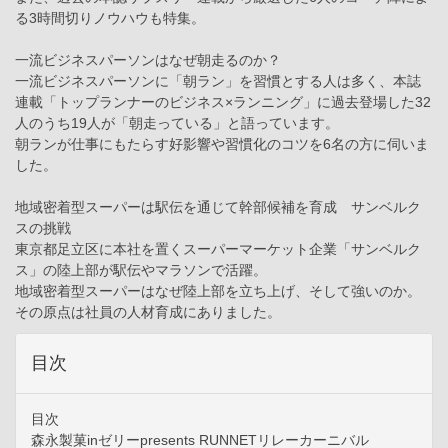
る3時間切りノウハウも特集。
一流ビジネスパーソンはなぜ朝走るのか？
一流ビジネスパーソンに「朝ラン」を習慣とする人は多く、本誌
連載「トップランナーのビジネス×ランニング」に過去登場した32
人のうち19人が「朝走っている」と語っています。
朝ランが仕事にもたらす好影響や習慣化のコツを6名の方に伺いま
した。
地域密着型スーパーは駅伝を通じて幹部候補を育成 サンベルク
スの挑戦
東京都足立区に本社を置くスーパーマーケット企業「サンベルク
ス」の陸上部が駅伝やマラソンで活躍。
地域密着型スーパーはなぜ陸上部を立ち上げ、そして強いのか。
その原点は社員の人材育成にありました。
目次
目次
森永製菓inゼリーpresents RUNNETリレーカーニバル