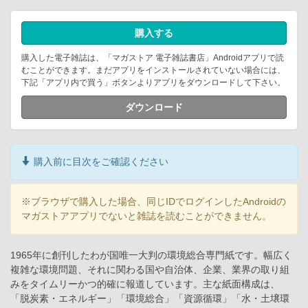
購入する
購入した電子雑誌は、「マガストア 電子雑誌書店」Androidアプリで読
むことができます。まだアプリをインストールされていない場合には、
下記「アプリ内で買う」ボタンよりアプリをダウンロードして下さい。
ダウンロード
購入前に目次をご確認ください
※ブラウザで購入した場合、同じIDでログインしたAndroidの
マガストアアプリでないと雑誌を読むことができません。
1965年に創刊したわが国唯一大判の環境総合専門紙です。幅広く
複雑な環境問題、それに関わる国や自治体、企業、業界の取り組
みをタイムリーかつ的確に報道しています。主な紙面構成は、
「脱炭素・エネルギー」「環境総合」「資源循環」「水・土壌環