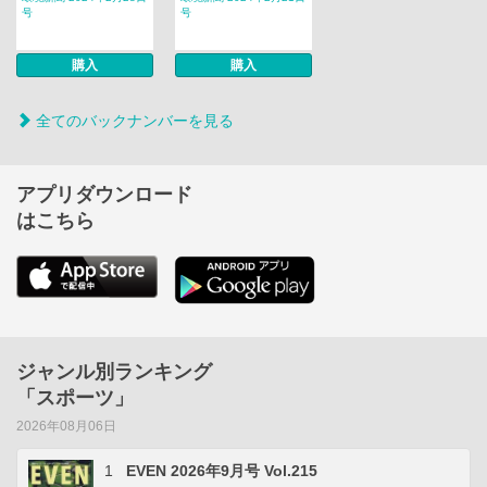
号
号
購入
購入
全てのバックナンバーを見る
アプリダウンロード
はこちら
ジャンル別ランキング
「スポーツ」
2026年08月06日
1
EVEN 2026年9月号 Vol.215