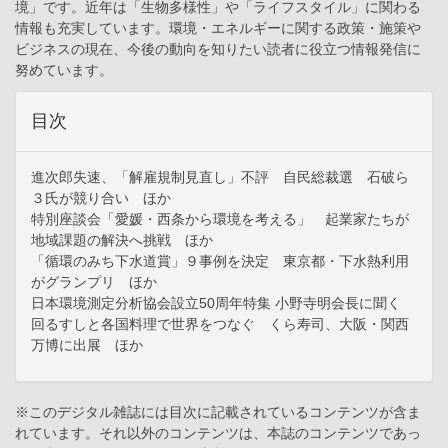
境」です。近年は「生物多様性」や「ライフスタイル」に関わる
情報も充実しています。環境・エネルギーに関する政策・施策や
ビジネスの現在、今後の動向を知りたい読者に役立つ情報発信に
努めています。
目次
進次郎失速、「解雇規制見直し」不評 自民総裁選 石破ら
３氏が競り合い ほか
特別座談会「愛媛・西条から環境を考える」 起業家たちが
地域課題の解決へ挑戦 ほか
「循環のみち下水道賞」９事例を決定 東京都・下水熱利用
がグランプリ ほか
日本環境測定分析協会設立50周年特集 小野寺明会長に聞く
回るすしと各国料理で世界をつなぐ くら寿司、大阪・関西
万博に出展 ほか
※このデジタル雑誌には目次に記載されているコンテンツが含ま
れています。それ以外のコンテンツは、本誌のコンテンツであっ