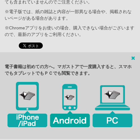
ても含まれていませんのでご注意ください。
※電子版では、紙の雑誌と内容が一部異なる場合や、掲載されな
いページがある場合があります。
※Chromeアプリをお使いの場合、購入できない場合がございます
ので、最新のアプリをご利用ください。
電子書籍は初めての方へ。マガストアで一度購入すると、スマホ
でもタブレットでもＰＣでも閲覧できます。