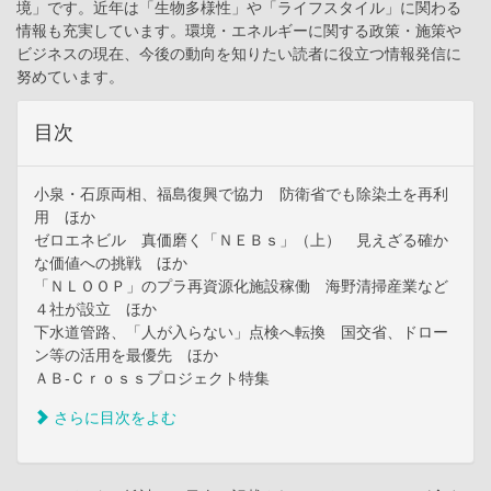
境」です。近年は「生物多様性」や「ライフスタイル」に関わる
情報も充実しています。環境・エネルギーに関する政策・施策や
ビジネスの現在、今後の動向を知りたい読者に役立つ情報発信に
努めています。
目次
小泉・石原両相、福島復興で協力 防衛省でも除染土を再利
用 ほか
ゼロエネビル 真価磨く「ＮＥＢｓ」（上） 見えざる確か
な価値への挑戦 ほか
「ＮＬＯＯＰ」のプラ再資源化施設稼働 海野清掃産業など
４社が設立 ほか
下水道管路、「人が入らない」点検へ転換 国交省、ドロー
ン等の活用を最優先 ほか
ＡＢ‐Ｃｒｏｓｓプロジェクト特集
さらに目次をよむ