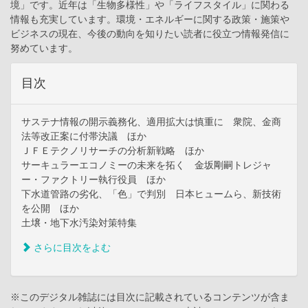
境」です。近年は「生物多様性」や「ライフスタイル」に関わる
情報も充実しています。環境・エネルギーに関する政策・施策や
ビジネスの現在、今後の動向を知りたい読者に役立つ情報発信に
努めています。
目次
サステナ情報の開示義務化、適用拡大は慎重に 衆院、金商
法等改正案に付帯決議 ほか
ＪＦＥテクノリサーチの分析新戦略 ほか
サーキュラーエコノミーの未来を拓く 金坂剛嗣トレジャ
ー・ファクトリー執行役員 ほか
下水道管路の劣化、「色」で判別 日本ヒュームら、新技術
を公開 ほか
土壌・地下水汚染対策特集
さらに目次をよむ
※このデジタル雑誌には目次に記載されているコンテンツが含ま