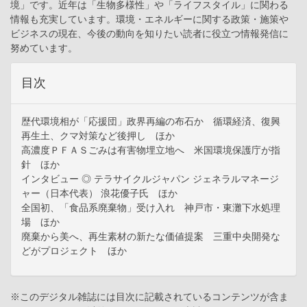
境」です。近年は「生物多様性」や「ライフスタイル」に関わる
情報も充実しています。環境・エネルギーに関する政策・施策や
ビジネスの現在、今後の動向を知りたい読者に役立つ情報発信に
努めています。
目次
歴代環境相が「応援団」政界再編の布石か 循環経済、復興
再生土、クマ対策など後押し ほか
高濃度ＰＦＡＳごみは有害物埋立地へ 米国環境保護庁が指
針 ほか
インタビュー ◎ テラサイクルジャパン ジェネラルマネージ
ャー（日本代表） 浪花優子氏 ほか
全国初、「食品系廃棄物」受け入れ 神戸市・東灘下水処理
場 ほか
廃棄から美へ、再生素材の新たな価値提案 三重中央開発な
どがプロジェクト ほか
※このデジタル雑誌には目次に記載されているコンテンツが含ま