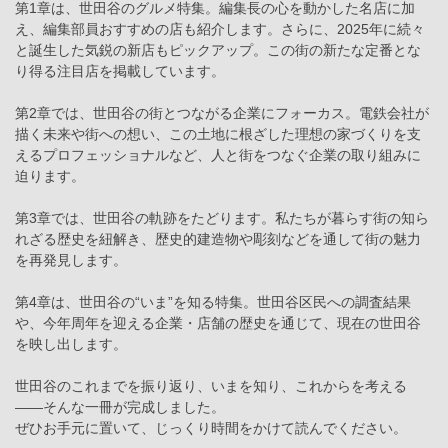
第1章は、世田谷のグルメ特集。編集長の心を動かした名店に加
え、編集部員おすすめの店も紹介します。さらに、2025年に続々
と誕生した気鋭の新店もピックアップ。この街の新たな定番とな
り得る注目店を掲載しています。
第2章では、世田谷の街とつながる企業にフォーカス。電鉄会社が
描く未来や街への想い、この土地に根ざした理想の家づくりを支
えるプロフェッショナルなど、人と街をつなぐ企業の取り組みに
迫ります。
第3章では、世田谷の軌跡をたどります。私たちが暮らす街の知ら
れざる歴史を紐解き、歴史的建造物や彫刻などを通して街の魅力
を再発見します。
第4章は、世田谷の“いま”を知る特集。世田谷区民への調査結果
や、今年周年を迎える企業・店舗の歴史を通じて、現在の世田谷
を映し出します。
世田谷のこれまでを振り返り、いまを知り、これからを考える
——そんな一冊が完成しました。
ぜひお手元に置いて、じっくり時間をかけて読んでください。