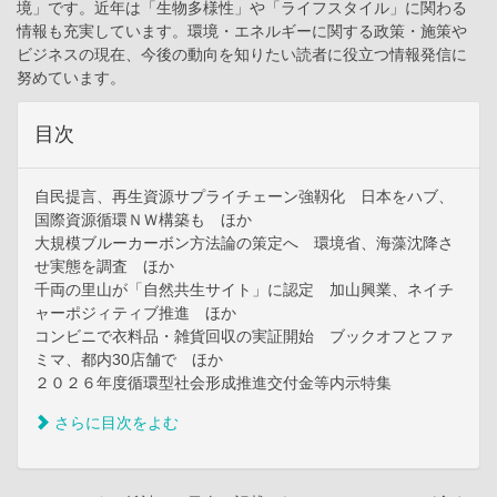
境」です。近年は「生物多様性」や「ライフスタイル」に関わる
情報も充実しています。環境・エネルギーに関する政策・施策や
ビジネスの現在、今後の動向を知りたい読者に役立つ情報発信に
努めています。
目次
自民提言、再生資源サプライチェーン強靱化 日本をハブ、
国際資源循環ＮＷ構築も ほか
大規模ブルーカーボン方法論の策定へ 環境省、海藻沈降さ
せ実態を調査 ほか
千両の里山が「自然共生サイト」に認定 加山興業、ネイチ
ャーポジィティブ推進 ほか
コンビニで衣料品・雑貨回収の実証開始 ブックオフとファ
ミマ、都内30店舗で ほか
２０２６年度循環型社会形成推進交付金等内示特集
さらに目次をよむ