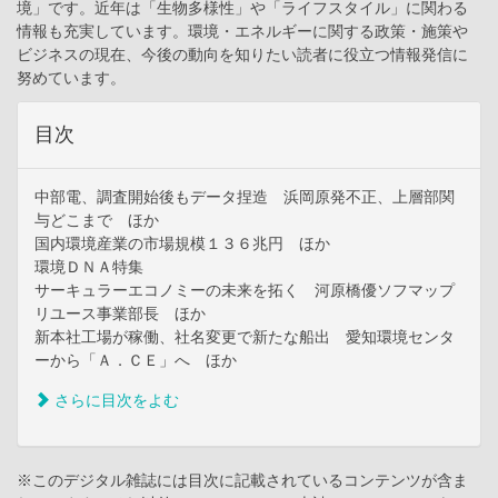
境」です。近年は「生物多様性」や「ライフスタイル」に関わる
情報も充実しています。環境・エネルギーに関する政策・施策や
ビジネスの現在、今後の動向を知りたい読者に役立つ情報発信に
努めています。
目次
中部電、調査開始後もデータ捏造 浜岡原発不正、上層部関
与どこまで ほか
国内環境産業の市場規模１３６兆円 ほか
環境ＤＮＡ特集
サーキュラーエコノミーの未来を拓く 河原橋優ソフマップ
リユース事業部長 ほか
新本社工場が稼働、社名変更で新たな船出 愛知環境センタ
ーから「Ａ．ＣＥ」へ ほか
さらに目次をよむ
※このデジタル雑誌には目次に記載されているコンテンツが含ま