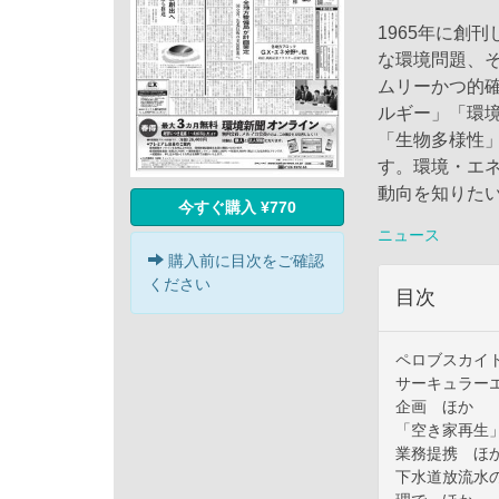
1965年に創
な環境問題、
ムリーかつ的
ルギー」「環
「生物多様性
す。環境・エ
動向を知りた
今すぐ購入 ¥770
ニュース
購入前に目次をご確認
ください
目次
ペロブスカイ
サーキュラー
企画 ほか
「空き家再生
業務提携 ほ
下水道放流水