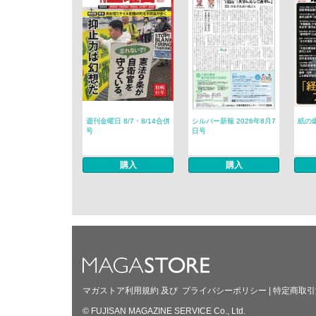
週刊金曜日 8/7・8/14合併
シルバー新報 2026年8月7
紙の爆
号
日号
購入
購入
マガストア利用規約
及び
プライバシーポリシー
|
特定商取引
© FUJISAN MAGAZINE SERVICE Co., Ltd.