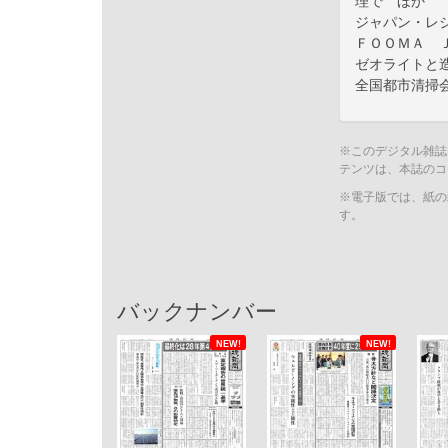
理で ほか
ジャパン・レ
ＦＯＯＭＡ 
ゼオライトと
全国都市清掃
※このデジタル雑誌
テンツは、本誌のコ
※電子版では、紙の
す。
バックナンバー
NEW!
NEW!