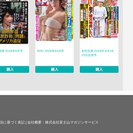
弾 2026年9月号
SPA! 2026年8/19号
女性自身 2026年 8月18・
25日合併号
購入
購入
購入
法に基づく表記
|
会社概要：
株式会社富士山マガジンサービス