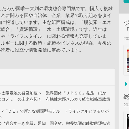
刊したわが国唯一大判の環境総合専門紙です。幅広く複雑
それに関わる国や自治体、企業、業界の取り組みをタイ
確に報道しています。主な紙面構成は、「脱炭素・エネ
境総合」「資源循環」「水・土壌環境」です。近年は
」や「ライフスタイル」に関わる情報も充実していま
2
ネルギーに関する政策・施策やビジネスの現在、今後の
い読者に役立つ情報発信に努めています。
ト太陽電池の普及加速へ 業界団体「ＪＰＳＣ」発足 ほか
エコノミーの未来を拓く 布施健太郎メルカリ経営戦略室政策
2
」×「ＣＥ」で新たな循環型モデル トライシクルとヤモリが
か
の〝適合すべき水質〟通知 国交省、栄養塩類の能動的運転管