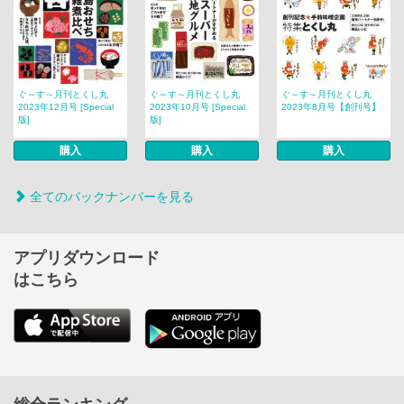
ぐ～す～月刊とくし丸
ぐ～す～月刊とくし丸
ぐ～す～月刊とくし丸
2023年12月号 [Special
2023年10月号 [Special
2023年8月号【創刊号】
版]
版]
購入
購入
購入
全てのバックナンバーを見る
アプリダウンロード
はこちら