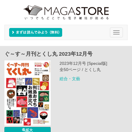
Toggle
navigati
ぐ～す～月刊とくし丸 2023年12月号
2023年12月号 [Special版]
全50ページ / とくし丸
総合・文藝
拡大