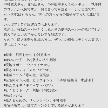
中村敦夫さん、佐高信さん、小林照幸さん等のレギュラー執筆陣
のコラムが人気ですが、何と言っても読者ページが自慢です。
70〜80代はもちろん、90代の方々からの投稿がずらりと並びま
す。
いわばアナログ版SNSでもあります。
流通は、移動スーパーとくし丸とその提携スーパーの店頭でしか
購入できないのでかなりレアな雑誌です。
なので、購入困難な地域の方は、ぜひこの機会にデジタル版でお
楽しみください。
■特集 列島おせち お雑煮比べ
■老いの一刀 中村敦夫の人生相談
■現地リポート ウクライナから
■蘇るメロディ「東京ブギウギ」
■連載コラム「母の空」佐高信
■立ち向かう人達。ビッグイシュー日本版 編集長・水越洋子
■あたまイキイキぐ～す～パズル
■とくとくトーク 川柳/俳句/短歌etc...
■絶品レシピ
■生きるための、リッシンベン。小林照幸
※電子版では一部マスキングしている箇所があります