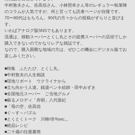
中村敦夫さん、佐高信さん、小林照幸さん等のレギュラー執筆陣
のコラムが人気ですが、何と言っても読者ページが自慢です。
70〜80代はもちろん、90代の方々からの投稿がずらりと並びま
す。
いわばアナログ版SNSでもあります。
流通は、移動スーパーとくし丸とその提携スーパーの店頭でしか
購入できないのでかなりレアな雑誌です。
なので、購入困難な地域の方は、ぜひこの機会にデジタル版でお
楽しみください。
■特集 ふたたび、とくし丸。
■中村敦夫の人生相談
■現地リポート ウクライナから
■立ち向かう人達。銭湯ペンキ絵師・田中みずき
■全国地元スーパー ご当地グルメ
■蘇るメロディ「舟唄」八代亜紀
■「母の空」佐高信
■ぐ～す～パズル
■とくとくトーク 川柳/俳句etc,,,
■絶品レシピ
■二十歳の往復書簡