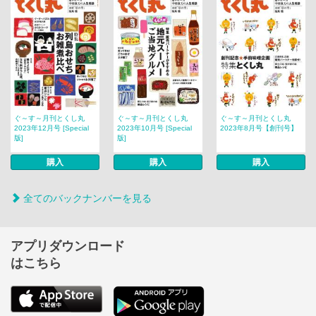
ぐ～す～月刊とくし丸
ぐ～す～月刊とくし丸
ぐ～す～月刊とくし丸
2023年12月号 [Special
2023年10月号 [Special
2023年8月号【創刊号】
版]
版]
購入
購入
購入
全てのバックナンバーを見る
アプリダウンロード
はこちら