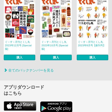
ぐ～す～月刊とくし丸
ぐ～す～月刊とくし丸
ぐ～す～月刊とくし丸
2023年12月号 [Special
2023年10月号 [Special
2023年8月号【創刊号】
版]
版]
購入
購入
購入
全てのバックナンバーを見る
アプリダウンロード
はこちら