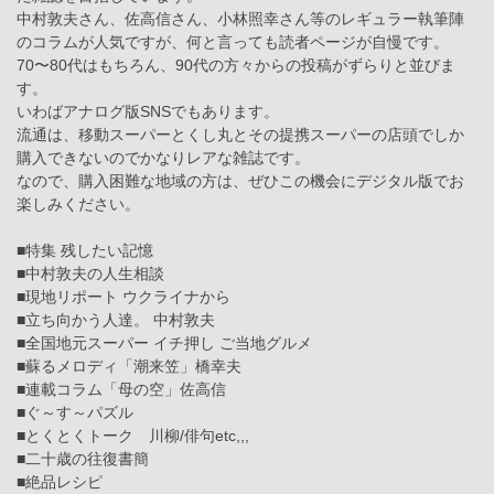
中村敦夫さん、佐高信さん、小林照幸さん等のレギュラー執筆陣
のコラムが人気ですが、何と言っても読者ページが自慢です。
70〜80代はもちろん、90代の方々からの投稿がずらりと並びま
す。
いわばアナログ版SNSでもあります。
流通は、移動スーパーとくし丸とその提携スーパーの店頭でしか
購入できないのでかなりレアな雑誌です。
なので、購入困難な地域の方は、ぜひこの機会にデジタル版でお
楽しみください。
■特集 残したい記憶
■中村敦夫の人生相談
■現地リポート ウクライナから
■立ち向かう人達。 中村敦夫
■全国地元スーパー イチ押し ご当地グルメ
■蘇るメロディ「潮来笠」橋幸夫
■連載コラム「母の空」佐高信
■ぐ～す～パズル
■とくとくトーク 川柳/俳句etc,,,
■二十歳の往復書簡
■絶品レシピ