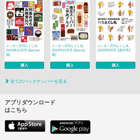
ぐ～す～月刊とくし丸
ぐ～す～月刊とくし丸
ぐ～す～月刊とくし丸
2023年12月号 [Special
2023年10月号 [Special
2023年8月号【創刊号】
版]
版]
購入
購入
購入
全てのバックナンバーを見る
アプリダウンロード
はこちら