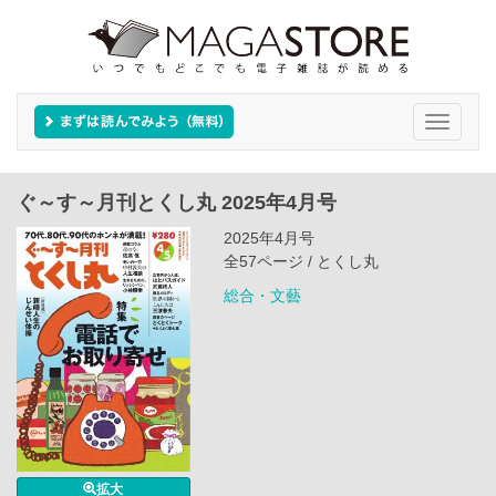
Toggle
navigati
ぐ～す～月刊とくし丸 2025年4月号
2025年4月号
全57ページ / とくし丸
総合・文藝
拡大