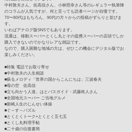
中村敦夫さん、佐高信さん、小林照幸さん等のレギュラー執筆陣
のコラムが人気ですが、何と言っても読者ページが自慢です。
70〜80代はもちろん、90代の方々からの投稿がずらりと並びま
す。
いわばアナログ版SNSでもあります。
流通は、移動スーパーとくし丸とその提携スーパーの店頭でしか
購入できないのでかなりレアな雑誌です。
なので、購入困難な地域の方は、ぜひこの機会にデジタル版でお
楽しみください。
■特集 電話でお取り寄せ
■中村敦夫の人生相談
■蘇るメロディ「世界の国からこんにちは」三波春夫
■母の空 佐高信
■立ち向かう人達。はとバスガイド・武藤柊人さん
■全国地元スーパー ご当地グルメ
■新崎人生のじんせい体操
■ぐ～す～パズル
■とくとくトーク+とくとく五七五
■とくし丸料理手帖
■二十歳の往復書簡