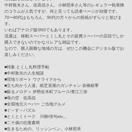
中村敦夫さん、佐高信さん、小林照幸さん等のレギュラー執筆陣
のコラムが人気ですが、何と言っても読者ページが自慢です。
70〜80代はもちろん、90代の方々からの投稿がずらりと並びま
す。
いわばアナログ版SNSでもあります。
流通は、移動スーパーとくし丸とその提携スーパーの店頭でしか
購入できないのでかなりレアな雑誌です。
なので、購入困難な地域の方は、ぜひこの機会にデジタル版でお
楽しみください。
■特集 とくし丸料理手帖
■中村敦夫の人生相談
■現地リポート ウクライナから
■立ち向かう人達。紙芝居屋のガンチャン 岩橋範季
■蘇るメロディ 伊勢佐木町ブルース/青江三奈
■母の空 佐高信
■全国地元スーパー ご当地グルメ
■ぐ～す～パズル
■とくとくトーク 川柳/俳句etc,,,
■二十歳の往復書簡
■生きるための、リッシンベン。小林照幸