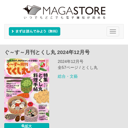
Toggle
navigati
ぐ～す～月刊とくし丸 2024年12月号
2024年12月号
全57ページ / とくし丸
総合・文藝
拡大