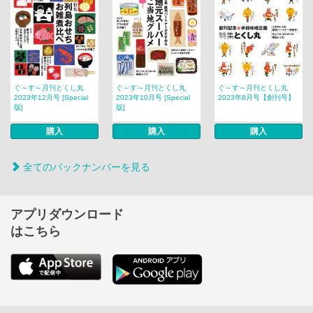
ぐ～す～月刊とくし丸
ぐ～す～月刊とくし丸
ぐ～す～月刊とくし丸
2023年12月号 [Special
2023年10月号 [Special
2023年8月号【創刊号】
版]
版]
購入
購入
購入
全てのバックナンバーを見る
アプリダウンロード
はこちら