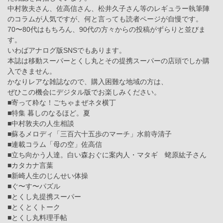
中村敦夫さん、佐高信さん、松井久子さん等のレギュラー執筆陣
のコラムが人気ですが、何と言っても読者ページが自慢です。
70〜80代はもちろん、90代の方々からの投稿がずらりと並びま
す。
いわばアナログ版SNSでもあります。
本誌は移動スーパーとくし丸とその提携スーパーの店頭でしか購
入できません。
かなりレアな雑誌なので、購入困難な地域の方は、
ぜひこの機会にデジタル版でお楽しみください。
■寄って粋な！ごちゃまぜネタ横丁
■特集 暮しのなるほど。夏
■中村敦夫の人生相談
■蘇るメロディ「三百六十五歩のマーチ」水前寺清子
■連載コラム「母の空」佐高信
■立ち向かう人達。白い森おぐに案内人・マタギ 蛯原紘子さん
■カタカナ言葉
■新崎人生のじんせい体操
■ぐ〜す〜パズル
■とくし丸提携スーパー
■とくとくトーク
■とくし丸料理手帖