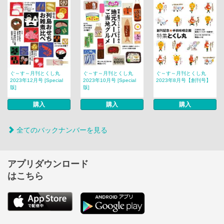
ぐ～す～月刊とくし丸
ぐ～す～月刊とくし丸
ぐ～す～月刊とくし丸
2023年12月号 [Special
2023年10月号 [Special
2023年8月号【創刊号】
版]
版]
購入
購入
購入
全てのバックナンバーを見る
アプリダウンロード
はこちら