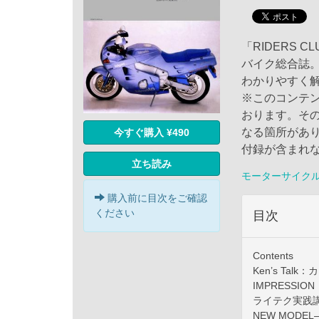
「RIDERS 
バイク総合誌
わかりやすく
※このコンテ
おります。そ
なる箇所があ
今すぐ購入 ¥490
付録が含まれ
立ち読み
モーターサイク
購入前に目次をご確認
ください
目次
Contents
Ken’s Talk：
IMPRESSION：
ライテク実践講座
NEW MODE