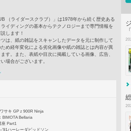
CLUB （ライダースクラブ）」は1978年から続く歴史ある
。ライディングの基本からテクノロジーまで専門情報を
解説します！
2
ンツは、紙の雑誌をスキャンしたデータを元に制作して
のため経年変化による劣化画像や紙の雑誌とは内容が異
ります。また、表紙や目次に掲載している画像、広告、
ない場合がございます。
ル
2
カワサキ GPｚ900R Ninja
BIMOTA Bellaria
 Part1
L―’91ハーレーダビッドソン