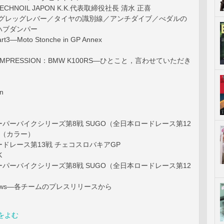
TECHNOIL JAPON K.K.代表取締役社長 清水 正喜
ドッグレッグレバー／タイヤの識別線／アンチダイブ／べダルの
ハブダンパー
t3―Moto Stonche in GP Annex
M IMPRESSION：BMW K100RS―ひとこと，言わせていただき
on
パーバイクシリーズ第8戦 SUGO（全日本ロードレース第12
）（カラー）
ドレース第13戦 チェコスロバキアGP
K
パーバイクシリーズ第8戦 SUGO（全日本ロードレース第12
ix News―各チームのプレスリリースから
をよむ