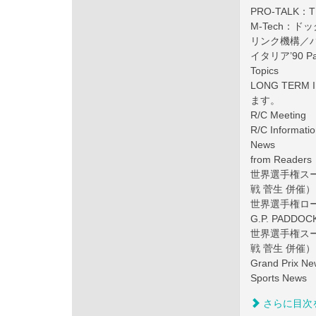
PRO‐TALK：
M‐Tech：
リンク機構／
イタリア’90 Par
Topics
LONG TER
ます。
R/C Meeting
R/C Informati
News
from Readers
世界選手権スー
戦 菅生 併催
世界選手権ロー
G.P. PADDOC
世界選手権スー
戦 菅生 併催）
Grand Pr
Sports News
さらに目次