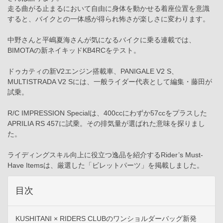
走る曲がる止まるにおいて自由に身体を動かせる着座位置を意識
すると、バイクとの一体感が得られ怖さが楽しさに変わります。
中野さんと平嶋夏海さんが気になるバイクに乗る連載では、
BIMOTAの新ネイキッドKB4RCをテスト。
ドゥカティの新V2エンジン搭載車、PANIGALE V2 S、
MULTISTRADA V2 Sには、一般ライダー代表として編集・藤田が
試乗。
R/C IMPRESSION Specialは、400ccにわずか57ccをプラスした
APRILIA RS 457に試乗。その排気量が選ばれた意味を探りまし
た。
ライディングスキル向上に役立つ逸品を紹介するRider’s Must-
Have Itemsは、厳選した「ビレットパーツ」を掲載しました。
目次
KUSHITANI × RIDERS CLUBのワンショルダーバッグ新発