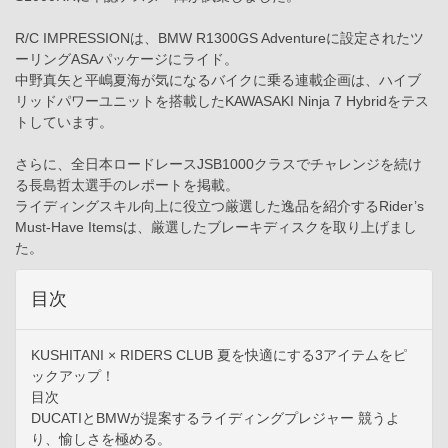
R/C IMPRESSIONは、BMW R1300GS Adventureに設定されたツ
ーリングASAパッケージにライド。
中野真矢と平嶋夏海が気になるバイクに乗る連載企画は、ハイブ
リッドパワーユニットを搭載したKAWASAKI Ninja 7 Hybridをテス
トしています。
さらに、全日本ロードレースJSB1000クラスでチャレンジを続け
る長島哲太選手のレポートを掲載。
ライディングスキル向上に役立つ厳選した逸品を紹介するRider’s
Must-Have Itemsは、厳選したブレーキディスクを取り上げまし
た。
目次
KUSHITANI × RIDERS CLUB 夏を快適にする3アイテムをピ
ックアップ！
目次
DUCATIとBMWが提案するライディングプレジャー 競うよ
り、愉しさを極める。