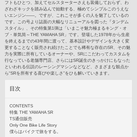
フトもひとつ、加えてセルスターターさえも装備しておらず、わ
ざわざキックを踏み込んで始動する、極めてシンプルこのうえな
いエンジン――。ですが、これこそが多くの人を魅了しているの
です。この号より誌面の大幅なリニューアルを図った『タンデム
スタイル』、その特集第1弾は「いまこそ魅力極まるキング・オ
ブ・単気筒～THE YAMAHA SR」です。登場した1978年から生産
を終えるまでの43年間に渡って、基本設計やデザインを大きく変
更することなく販売され続けたことでも稀有な存在のSR、その魅
力を実際に所有しているオーナーや、SRにこだわってカスタムを
行なっている老舗専門店、さらにはSR誕生のきっかけにもなった
といわれる伝説のレーシングマシンなどなど、さまざまな観点か
ら“SRを所有する喜びや楽しさ”をひも解いていきます。
目次
CONTENTS
特集 THE YAMAHA SR
TS通信販売
Only One Bike Life Story
僕らはバイクで旅をする。