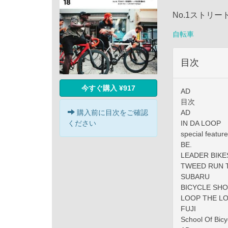
No.1ストリ
自転車
目次
今すぐ購入 ¥917
AD
目次
購入前に目次をご確認
AD
ください
IN DA LOOP
special featu
BE.
LEADER BIKE
TWEED RUN 
SUBARU
BICYCLE SHO
LOOP THE L
FUJI
School Of Bicy