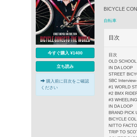
BICYCLE CO
自転車
目次
今すぐ購入 ¥1400
目次
OLD SCHOOL 
立ち読み
IN DA LOOP
STREET BICY
SBC Interview
購入前に目次をご確認
#1 WORLD ST
ください
#2 BMX RID
#3 WHEELIN
IN DA LOOP
BRAND PICK 
BICYCLE CO
NITTO FACT
TRIP TO SCO