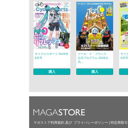
サイクルスポーツ 2026年
ツール・ド・フランス
サイク
9月号
公式プログラム 2026公
8月号
式...
購入
購入
マガストア利用規約
及び
プライバシーポリシー
|
特定商取引