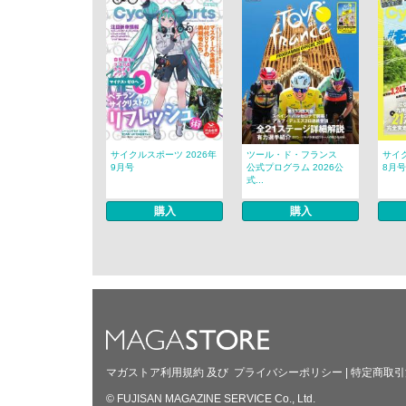
サイクルスポーツ 2026年
ツール・ド・フランス
サイク
9月号
公式プログラム 2026公
8月号
式...
購入
購入
マガストア利用規約
及び
プライバシーポリシー
|
特定商取引
© FUJISAN MAGAZINE SERVICE Co., Ltd.