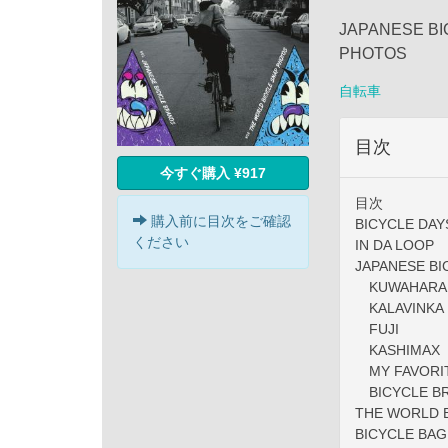
JAPANESE B
PHOTOS
自転車
目次
今すぐ購入 ¥917
目次
購入前に目次をご確認
BICYCLE DAYS
ください
IN DA LOOP
JAPANESE BI
KUWAHARA
KALAVINKA
FUJI
KASHIMAX
MY FAVORIT
BICYCLE BR
THE WORLD 
BICYCLE BA