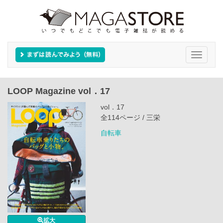
Toggle
navigati
LOOP Magazine vol．17
vol．17
全114ページ / 三栄
自転車
拡大