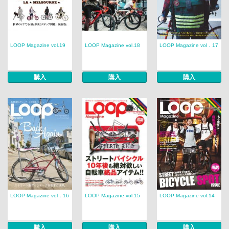
LOOP Magazine vol.19
LOOP Magazine vol.18
LOOP Magazine vol．17
購入
購入
購入
LOOP Magazine vol．16
LOOP Magazine vol.15
LOOP Magazine vol.14
購入
購入
購入