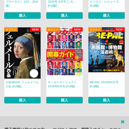
ブルータス） 202... [Full
2026年 9月号 [これ...
ビジネス・レビュー 2...
版]
[Full版]
[Full版]
購入
購入
購入
オススメ
NEW!
オススメ
NEW!
オススメ
NEW!
ぴあMOOK フェルメール
サッカーダイジェスト
BE-PAL 2026年9月号
ぴあ [Full版]
2026年9月号 [Full版]
[Full版]
購入
購入
購入