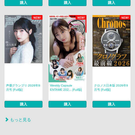
購入
購入
購入
NEW!
NEW!
NEW!
声優グランプリ 2026年9
Weekly Capsule
クロノス日本版 2026年9
月号 [Full版]
ENTAME 202... [Full版]
月号 [Full版]
購入
購入
購入
もっと見る