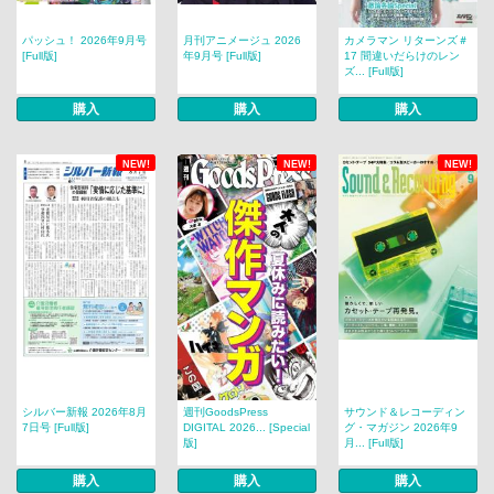
パッシュ！ 2026年9月号
月刊アニメージュ 2026
カメラマン リターンズ＃
[Full版]
年9月号 [Full版]
17 間違いだらけのレン
ズ... [Full版]
購入
購入
購入
NEW!
NEW!
NEW!
シルバー新報 2026年8月
週刊GoodsPress
サウンド＆レコーディン
7日号 [Full版]
DIGITAL 2026... [Special
グ・マガジン 2026年9
版]
月... [Full版]
購入
購入
購入