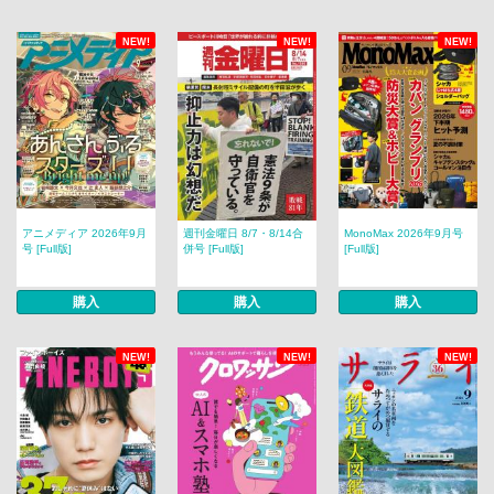
NEW!
NEW!
NEW!
アニメディア 2026年9月
週刊金曜日 8/7・8/14合
MonoMax 2026年9月号
号 [Full版]
併号 [Full版]
[Full版]
購入
購入
購入
NEW!
NEW!
NEW!