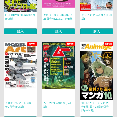
FINEBOYS 2026年9月号
クロワッサン 2026年8月
サライ 2026年9月号 [Full
[Full版]
25日号No.1171... [Full版]
版]
購入
購入
購入
NEW!
NEW!
NEW!
月刊モデルアート 2026
ムー 2026年9月号 [Full
週刊アニメージュ 2026
年9月号 [Full版]
版]
年8月7日・14日合併号
[Special版]