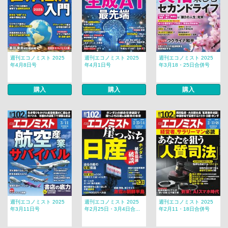
週刊エコノミスト 2025
週刊エコノミスト 2025
週刊エコノミスト 2025
年4月8日号
年4月1日号
年3月18・25日合併号
購入
購入
購入
週刊エコノミスト 2025
週刊エコノミスト 2025
週刊エコノミスト 2025
年3月11日号
年2月25日・3月4日合...
年2月11・18日合併号