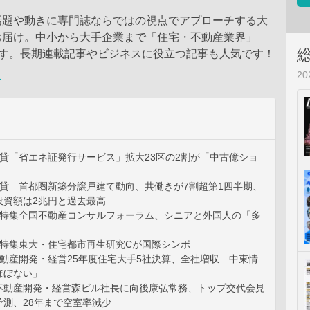
話題や動きに専門誌ならではの視点でアプローチする大
お届け。中小から大手企業まで「住宅・不動産業界」
ます。長期連載記事やビジネスに役立つ記事も人気です！
2
ー
賃貸「省エネ証発行サービス」拡大23区の2割が「中古億ショ
賃貸 首都圏新築分譲戸建て動向、共働きが7割超第1四半期、
投資額は2兆円と過去最高
生特集全国不動産コンサルフォーラム、シニアと外国人の「多
生特集東大・住宅都市再生研究Cが国際シンポ
不動産開発・経営25年度住宅大手5社決算、全社増収 中東情
ほぼない」
不動産開発・経営森ビル社長に向後康弘常務、トップ交代会見
予測、28年まで空室率減少