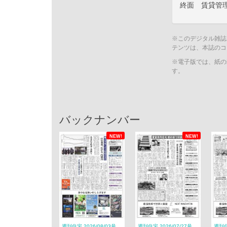
終面 賃貸管
※このデジタル雑誌
テンツは、本誌のコ
※電子版では、紙の
す。
バックナンバー
NEW!
NEW!
週刊住宅 2026/08/03号
週刊住宅 2026/07/27号
週刊住