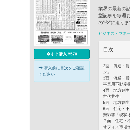
業界の最新の
型記事を毎週
の”今”に迫り
ビジネス・マネ
目次
今すぐ購入 ¥570
2面 流通・
購入前に目次をご確認
ン」
ください
3面 流通・
事業用不動産
4面 地方創
世代共生」
5面 地方創
6面 住宅・
勢影響「現状
７面 住宅・
オフィス市場