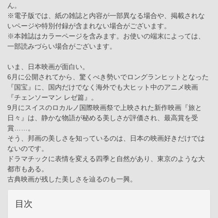
ん。
※電子版では、紙の雑誌と内容が一部異なる場合や、掲載されな
いページや特別付録が含まれない場合がございます。
※本雑誌はカラーページを含みます。お使いの端末によっては、
一部読みづらい場合がございます。
いま、日本映画が面白い。
6月に公開されてから、驚くべき勢いでロングランヒットとなった
『国宝』に、国内だけでなく海外でも大ヒット中のアニメ映画
『チェンソーマン レゼ篇』。
9月にスイスのロカルノ国際映画祭で上映された新作映画『旅と
日々』は、静かな物語が秘める美しさが評価され、最高賞を受
賞……。
そう、邦画の美しさを知っているのは、日本の映画好きだけでは
ないのです。
ドラマチックに表情を変える四季と自然があり、東京のような大
都市もある。
古典映画が残した美しさを辿るのも一興。
目次