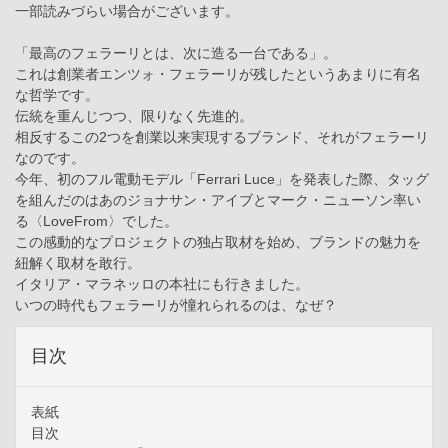
一部読みづらい場合がございます。
「最高のフェラーリとは、次に造る一台である」。
これは創業者エンツォ・フェラーリが残したというあまりに有名
な哲学です。
伝統を重んじつつ、限りなく先進的。
相反するこの2つを創業以来実現するブランド、それがフェラーリ
なのです。
今年、初のフル電動モデル「Ferrari Luce」を発表した際、タッグ
を組んだのはあのジョナサン・アイブとマーク・ニューソン率い
る〈LoveFrom〉でした。
この感動的なプロジェクトの独占取材を始め、ブランドの魅力を
紐解く取材を敢行。
イタリア・マラネッロの本社にも行きました。
いつの時代もフェラーリが憧れられるのは、なぜ？
目次
表紙
目次