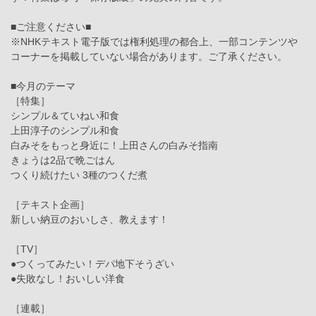
■ご注意ください■
※NHKテキスト電子版では権利処理の都合上、一部コンテンツや
コーナーを掲載していない場合があります。ご了承ください。
■今月のテーマ
［特集］
シンプル＆ていねい和食
上田淳子のシンプル和食
白みそをもっと身近に！上田さんの白みそ指南
きょうは2品で晩ごはん
つくり続けたい 3種のつくだ煮
［テキスト企画］
新しい納豆のおいしさ、教えます！
［TV］
●つくってみたい！デパ地下そうざい
●失敗なし！おいしい洋食
［連載］