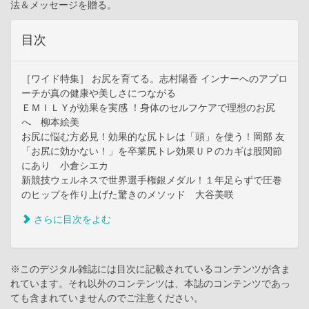
法＆メッセージを贈る。
目次
［ワイド特集］ お尻を育てる。志村陽香 インナーへのアプロ
ーチが真の健康や美しさにつながる
ＥＭＩＬＹが効果を実感 ！身体のセルフケアで理想のお尻
へ 柳本絵美
お尻に悩む方必見！効果的な尻トレは「頭」を使う！岡部 友
「お尻に効かない！」を卒業尻トレ効果ＵＰのカギは股関節
にあり 小倉シエカ
新競技ウェルネスで世界選手権銀メダル！１年足らずで圧巻
のヒップを作り上げた驚きのメソッド 大谷美咲
さらに目次をよむ
※このデジタル雑誌には目次に記載されているコンテンツが含ま
れています。それ以外のコンテンツは、本誌のコンテンツであっ
ても含まれていませんのでご注意ください。