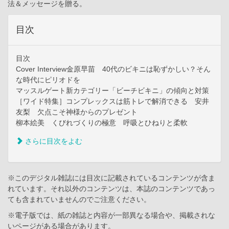
法＆メッセージを贈る。
目次
目次
Cover Interview金原早苗 40代のビキニは恥ずかしい？そん
な時代にピリオドを
マッスルゲート新カテゴリー「ビーチビキニ」の傾向と対策
［ワイド特集］コンプレックスは筋トレで解消できる 安井
友梨 欠点こそ神様からのプレゼント
柳本絵美 くびれづくりの極意 呼吸とひねりと柔軟
さらに目次をよむ
※このデジタル雑誌には目次に記載されているコンテンツが含ま
れています。それ以外のコンテンツは、本誌のコンテンツであっ
ても含まれていませんのでご注意ください。
※電子版では、紙の雑誌と内容が一部異なる場合や、掲載されな
いページがある場合があります。